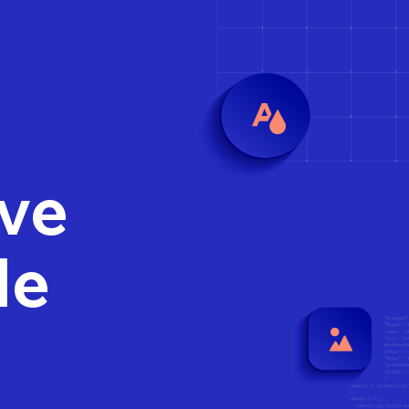
ove
le