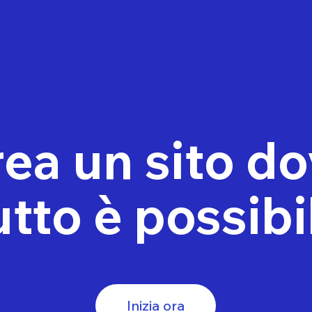
ea un sito d
utto è possibi
Inizia ora