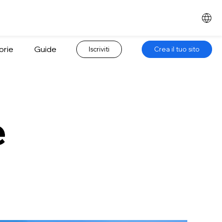
orie
Guide
Iscriviti
Crea il tuo sito
e