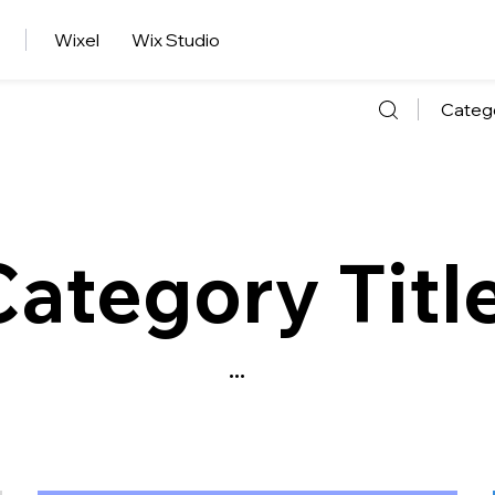
Wixel
Wix Studio
Categ
Category Titl
...