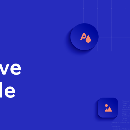
ove
le