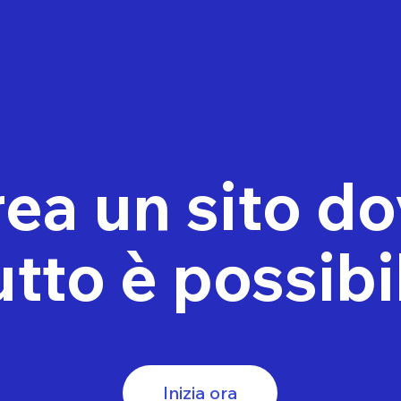
ea un sito d
utto è possibi
Inizia ora