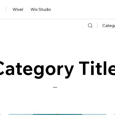
Wixel
Wix Studio
Categ
Category Titl
...