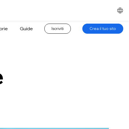
orie
Guide
Iscriviti
Crea il tuo sito
e