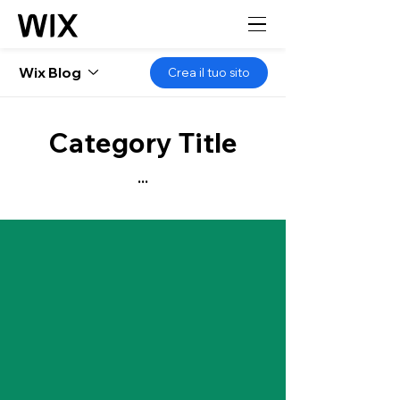
Wix Blog
Crea il tuo sito
Category Title
...