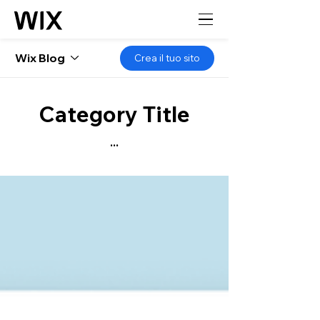
Wix Blog
Crea il tuo sito
Category Title
...