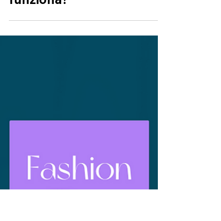
Cos’è il metaverso e come
funziona?