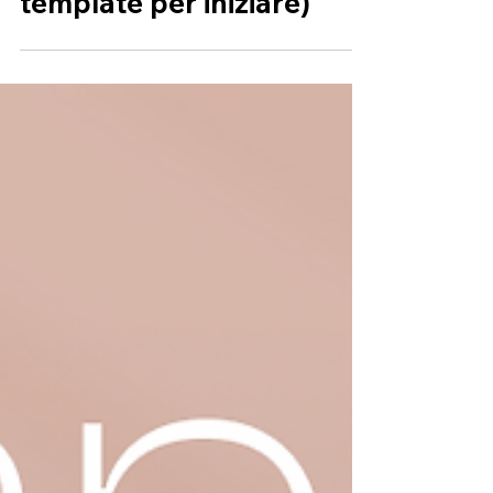
27 tipi di siti web (e
template per iniziare)