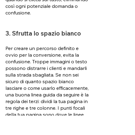
così ogni potenziale domanda o 
confusione. 
3. Sfrutta lo spazio bianco 
Per creare un percorso definito e 
ovvio per la conversione, evita la 
confusione. Troppe immagini o testo 
possono distrarre i clienti e mandarli 
sulla strada sbagliata. Se non sei 
sicuro di quanto spazio bianco 
lasciare o come usarlo efficacemente, 
una buona linea guida da seguire è la 
regola dei terzi: dividi la tua pagina in 
tre righe e tre colonne. I punti focali 
della tua pagina sono dove le linee 
verticali e orizzontali si incontrano - è 
qui che dovresti mettere le immagini 
e il testo importanti. 