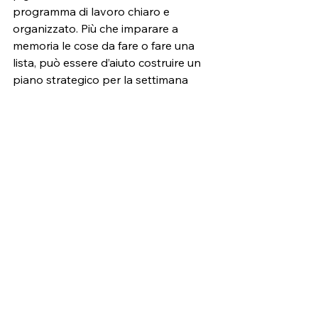
programma di lavoro chiaro e 
organizzato. Più che imparare a 
memoria le cose da fare o fare una 
lista, può essere d’aiuto costruire un 
piano strategico per la settimana 
utilizzando strumenti per la gestione 
del lavoro come 
Monday
,
Asana
 o 
Trello
. Puoi anche usare 
app per la 
gestione del tempo
, create 
appositamente per monitorare la 
produttività ed evitare di rimandare le 
responsabilità, come per esempio
RescueTime
 e 
Toggl
. Alla fine di ogni 
settimana, prendi l’abitudine di 
revisionare la performance della 
settimana passata e programma le 
tue responsabilità per la settimana 
successiva. Questo ti aiuterà a non 