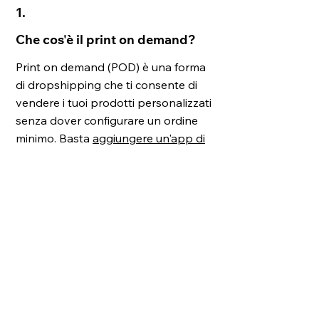
1.
Che cos'è il print on demand?
Print on demand (POD) è una forma
di dropshipping che ti consente di
vendere i tuoi prodotti personalizzati
senza dover configurare un ordine
minimo. Basta
aggiungere un'app di
print on demand
al tuo negozio
online Wix per creare il design di oltre
200 prodotti di alta qualità. Quando i
clienti effettuano un acquisto sul tuo
sito, il servizio di POD stampa e
spedisce l'ordine direttamente a loro.
2.