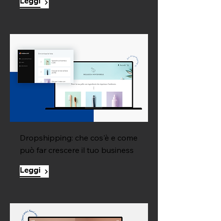
Leggi
Dropshipping: che cos'è e come
può far crescere il tuo business
Leggi