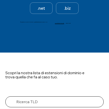
e
t
.net
.biz
,
.
b
i
Registra un nome di dominio gratuitamente per un anno con
z
pacchetti per siti web
selezionati.
Scopri la nostra lista di estensioni di dominio e
trova quella che fa al caso tuo.