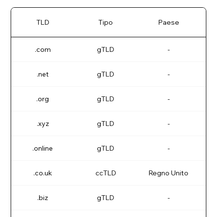
TLD
Tipo
Paese
.com
gTLD
-
.net
gTLD
-
.org
gTLD
-
.xyz
gTLD
-
.online
gTLD
-
L'e
.co.uk
ccTLD
Regno Unito
.biz
gTLD
-