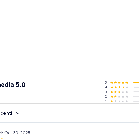
5
edia 5.0
4
3
2
1
ecenti
d
/ Oct 30, 2025