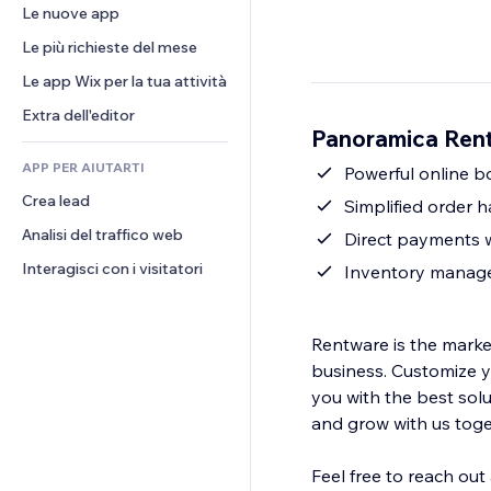
Conversioni
Soluzioni di stoccaggio
Le nuove app
PDF
Effetti immagine
Chat
Dropshipping
Condivisione file
Le più richieste del mese
Tasti e menu
Commenti
Prezzi e abbonamenti
Novità
Banner e badge
Le app Wix per la tua attività
Telefono
Crowdfunding
Servizi per i contenuti
Calcolatrici
Community
Extra dell'editor
Cibo e bevande
Panoramica Ren
Effetti testo
Cerca
Recensioni e testimonial
APP PER AIUTARTI
Meteo
Powerful online b
CRM
Crea lead
Grafici e tabelle
Simplified order h
Analisi del traffico web
Direct payments w
Interagisci con i visitatori
Inventory managem
Rentware is the market
business. Customize y
you with the best sol
and grow with us toge
Feel free to reach out