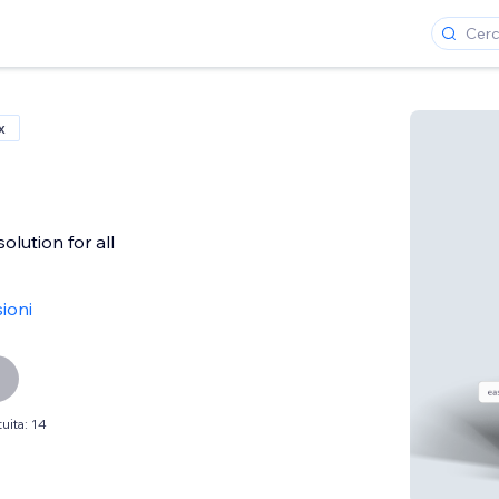
x
olution for all
ioni
uita: 14