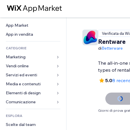
App Market
Verificata da Wi
App in vendita
Rentware
di
Betterware
CATEGORIE
Marketing
The all-in-one s
Vendi online
Inserzioni
types of rental
Mobile
Servizi ed eventi
App per Stores
5.0
8 recens
Dati analitici
Spedizione e consegna
Media e contenuti
Hotel
Social
Tasti Vendi
Eventi
Elementi di design
Galleria
SEO
Corsi online
Ristoranti
Musica
Mappe e navigazione
Comunicazione 
Coinvolgimento
Stampa su richiesta
Immobiliare
Podcast
Privacy e sicurezza
Moduli
Giorni di prova grat
Inserzioni sito
Amministrazione
ESPLORA
Prenotazioni
Fotografia
Orologio
Blog
Email
Buoni e programmi fedeltà
Scelte dal team
Video
Template per pagine
Sondaggi