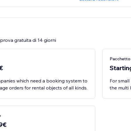
rova gratuita di 14 giorni
Pacchetto
9€
Startin
mpanies which need a booking system to
For small
e orders for rental objects of all kinds.
the multi
e
59€