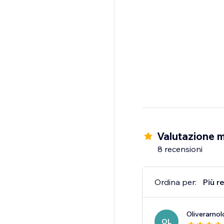
Valutazione m
8 recensioni
Ordina per:
Più r
Oliverarnol
OL