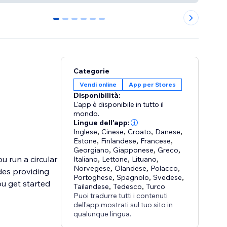
0
1
2
3
4
5
Categorie
Vendi online
App per Stores
Disponibilità:
L'app è disponibile in tutto il
mondo.
Lingue dell'app:
Inglese
,
Cinese
,
Croato
,
Danese
,
Estone
,
Finlandese
,
Francese
,
Georgiano
,
Giapponese
,
Greco
,
u run a circular
Italiano
,
Lettone
,
Lituano
,
Norvegese
,
Olandese
,
Polacco
,
des providing
Portoghese
,
Spagnolo
,
Svedese
,
u get started
Tailandese
,
Tedesco
,
Turco
Puoi tradurre tutti i contenuti
dell'app mostrati sul tuo sito in
qualunque lingua.