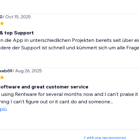
0
/ Oct 15, 2025
& top Support
n die App in unterschiedlichen Projekten bereits seit über ei
ere der Support ist schnell und kümmert sich um alle Fragen
sweb69
/ Aug 26, 2025
t software and great customer service
 using Rentware for several months now and I can't praise it 
ing I can't figure out or it cant do and someone...
 più
Lettura recensioni