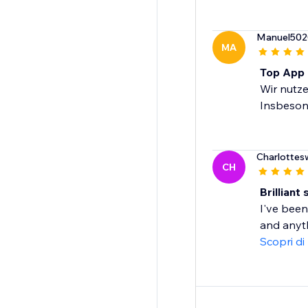
Manuel502
MA
Top App 
Wir nutze
Insbesond
Charlotte
CH
Brillian
I've been
and anyth
Scopri di