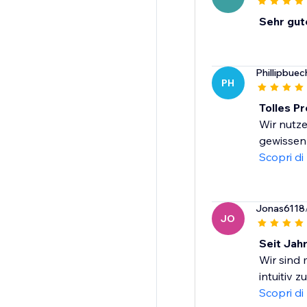
Sehr gut
Phillipbuec
PH
Tolles P
Wir nutze
gewissenh
Scopri di
Jonas6118
JO
Seit Jah
Wir sind 
intuitiv 
Scopri di