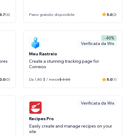
3.7
(4)
Piano gratuito disponibile
5.0
(2)
- 40%
Verificata da Wix
Meu Rastreio
ores
Create a stunning tracking page for
Correios
0.0
(0)
Da 1,80 $ / mese
$ 3.00
5.0
(1)
Verificata da Wix
Recipes Pro
Easily create and manage recipes on your
site