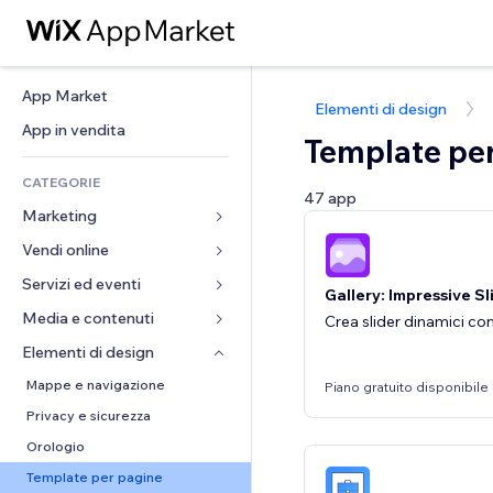
App Market
Elementi di design
App in vendita
Template pe
CATEGORIE
47 app
Marketing
Vendi online
Inserzioni
Mobile
Servizi ed eventi
App per Stores
Gallery: Impressive S
Dati analitici
Spedizione e consegna
Media e contenuti
Hotel
Crea slider dinamici co
Social
Tasti Vendi
Eventi
Elementi di design
Galleria
SEO
Corsi online
Ristoranti
Musica
Mappe e navigazione
Piano gratuito disponibile
Coinvolgimento
Stampa su richiesta
Immobiliare
Podcast
Privacy e sicurezza
Inserzioni sito
Amministrazione
Prenotazioni
Fotografia
Orologio
Email
Buoni e programmi fedeltà
Video
Template per pagine