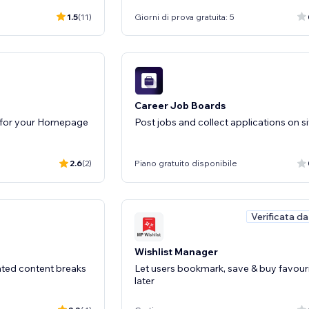
1.5
(11)
Giorni di prova gratuita: 5
Career Job Boards
s for your Homepage
Post jobs and collect applications on si
2.6
(2)
Piano gratuito disponibile
Verificata d
Wishlist Manager
mated content breaks
Let users bookmark, save & buy favour
later