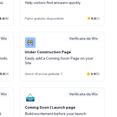
nú.
Help visitors find answers quickly
4.6
(8)
Piano gratuito disponibile
5.0
(1)
a Wix
Verificata da Wix
Under Construction Page
nido.
Easily add a Coming Soon Page on your
Site
5.0
(3)
Giorni di prova gratuita: 7
3.9
(5)
a Wix
Verificata da Wix
Coming Soon | Launch page
Q
Build excitement before your launch