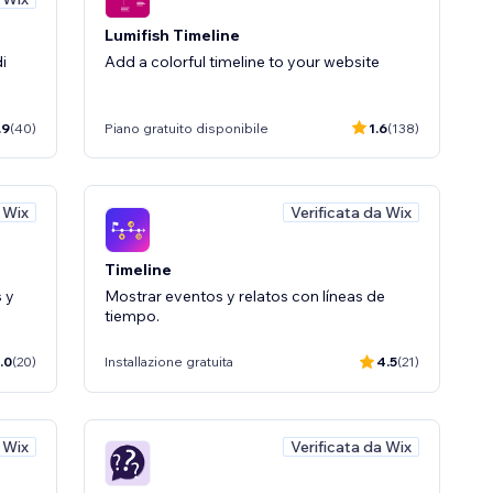
Lumifish Timeline
di
Add a colorful timeline to your website
.9
(40)
Piano gratuito disponibile
1.6
(138)
a Wix
Verificata da Wix
Timeline
s y
Mostrar eventos y relatos con líneas de
tiempo.
.0
(20)
Installazione gratuita
4.5
(21)
a Wix
Verificata da Wix