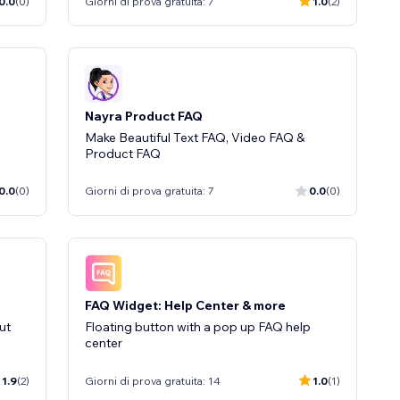
0.0
(0)
Giorni di prova gratuita: 7
1.0
(2)
Nayra Product FAQ
Make Beautiful Text FAQ, Video FAQ &
Product FAQ
0.0
(0)
Giorni di prova gratuita: 7
0.0
(0)
FAQ Widget: Help Center & more
ut
Floating button with a pop up FAQ help
center
1.9
(2)
Giorni di prova gratuita: 14
1.0
(1)