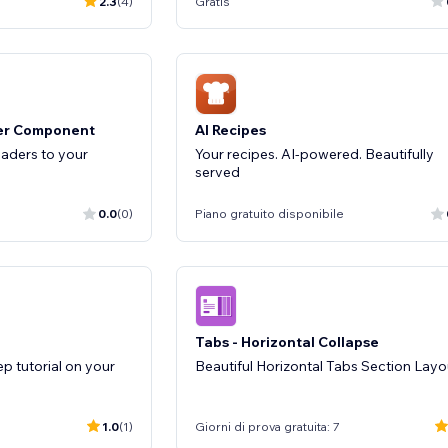
2.3
(4)
Gratis
er Component
AI Recipes
aders to your
Your recipes. AI-powered. Beautifully
served
0.0
(0)
Piano gratuito disponibile
Tabs - Horizontal Collapse
ep tutorial on your
Beautiful Horizontal Tabs Section Layo
1.0
(1)
Giorni di prova gratuita: 7