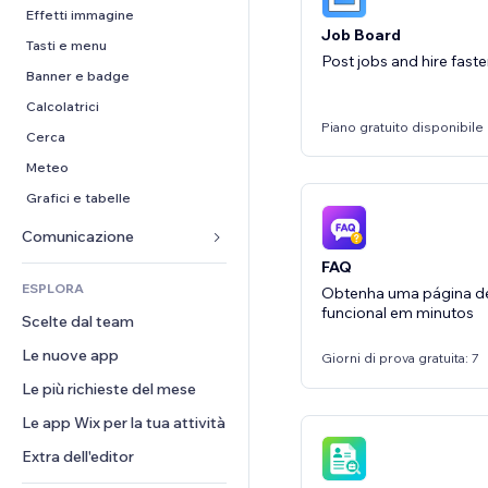
Conversioni
Soluzioni di stoccaggio
PDF
Effetti immagine
Job Board
Dropshipping
Condivisione file
Tasti e menu
Post jobs and hire faste
Prezzi e abbonamenti
Novità
Banner e badge
Crowdfunding
Servizi per i contenuti
Calcolatrici
Piano gratuito disponibile
Cibo e bevande
Effetti testo
Cerca
Meteo
Grafici e tabelle
Comunicazione 
FAQ
Moduli
ESPLORA
Obtenha uma página d
Blog
funcional em minutos
Scelte dal team
Sondaggi
Le nuove app
Giorni di prova gratuita: 7
Chat
Le più richieste del mese
Commenti
Le app Wix per la tua attività
Telefono
Community
Extra dell'editor
Recensioni e testimonial