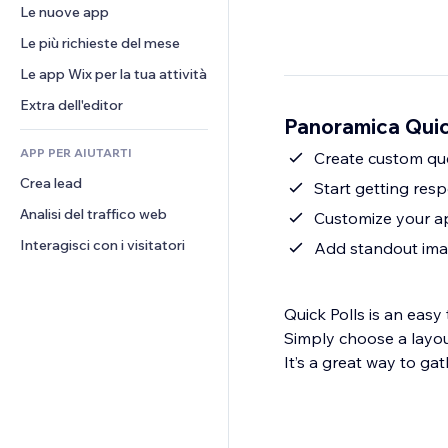
Conversioni
Soluzioni di stoccaggio
Le nuove app
PDF
Effetti immagine
Chat
Dropshipping
Condivisione file
Le più richieste del mese
Tasti e menu
Commenti
Prezzi e abbonamenti
Novità
Banner e badge
Le app Wix per la tua attività
Telefono
Crowdfunding
Servizi per i contenuti
Calcolatrici
Community
Extra dell'editor
Cibo e bevande
Panoramica Quic
Effetti testo
Cerca
Recensioni e testimonial
APP PER AIUTARTI
Meteo
Create custom que
CRM
Crea lead
Grafici e tabelle
Start getting res
Analisi del traffico web
Customize your ap
Interagisci con i visitatori
Add standout imag
Quick Polls is an easy
Simply choose a layout
It’s a great way to ga