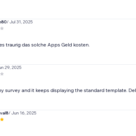
m80
/ Jul 31, 2025
 es traurig das solche Apps Geld kosten.
un 29, 2025
my survey and it keeps displaying the standard template. De
oval8
/ Jun 16, 2025