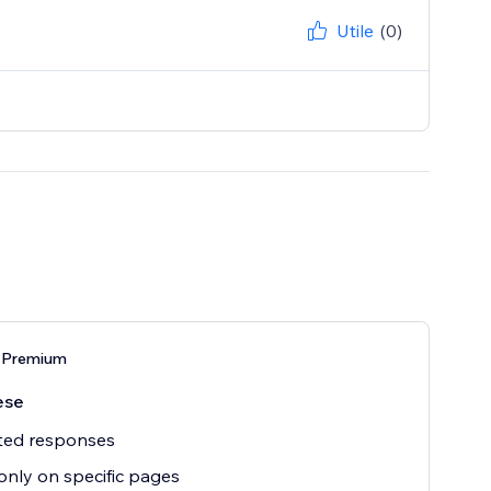
Utile
(0)
 Premium
ese
ted responses
nly on specific pages