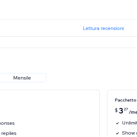
Lettura recensioni
Mensile
Pacchetto
3
27
$
/m
Unlimi
ponses
Show o
replies