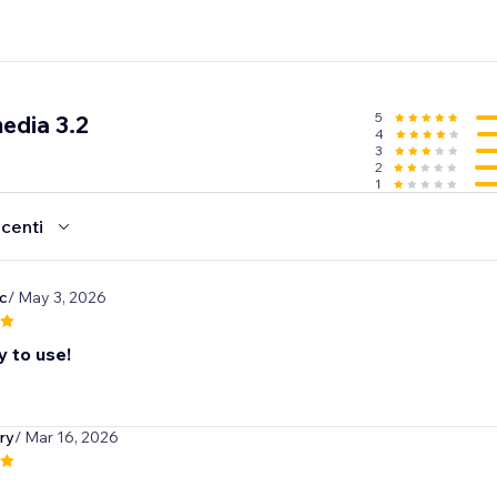
5
edia 3.2
4
3
2
1
ecenti
sc
/ May 3, 2026
y to use!
ry
/ Mar 16, 2026