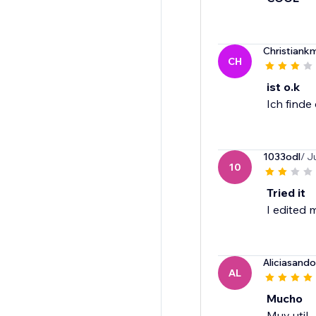
Christiank
CH
ist o.k
Ich finde
1033odl
/ J
10
Tried it
I edited 
Aliciasand
AL
Mucho
Muy util