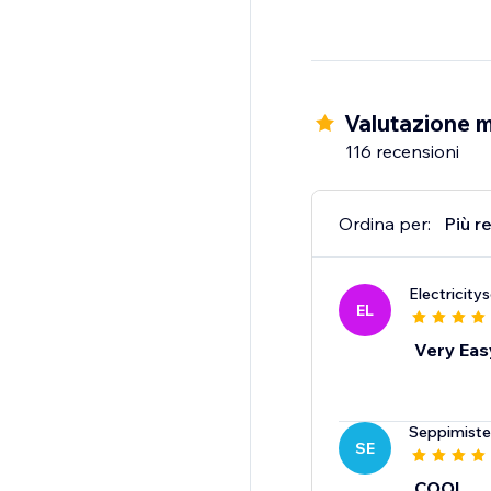
Valutazione m
116 recensioni
Ordina per:
Più r
Electricity
EL
Very Eas
Seppimiste
SE
COOL