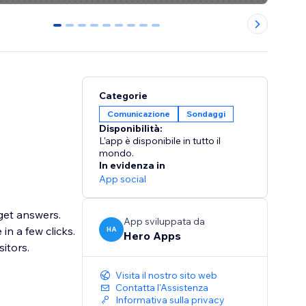
0
1
2
3
4
5
6
7
8
Categorie
Comunicazione
Sondaggi
Disponibilità:
L'app è disponibile in tutto il
mondo.
In evidenza in
App social
 get answers.
App sviluppata da
n a few clicks.
HA
Hero Apps
itors.
Visita il nostro sito web
Contatta l'Assistenza
Informativa sulla privacy