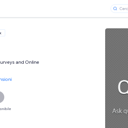
x
Surveys and Online
nsioni
onibile