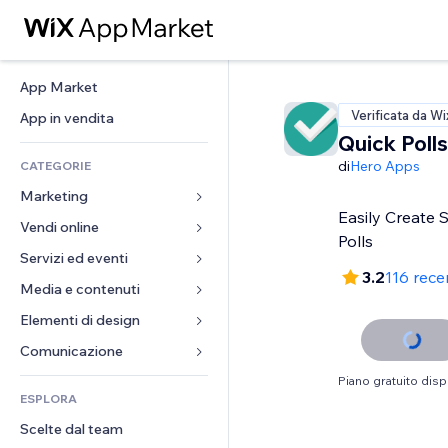
App Market
Verificata da Wi
App in vendita
Quick Polls
di
Hero Apps
CATEGORIE
Marketing
Easily Create 
Vendi online
Inserzioni
Polls
Mobile
Servizi ed eventi
App per Stores
3.2
116 rece
Dati analitici
Spedizione e consegna
Media e contenuti
Hotel
Social
Tasti Vendi
Eventi
Elementi di design
Galleria
SEO
Corsi online
Ristoranti
Musica
Mappe e navigazione
Comunicazione 
Coinvolgimento
Stampa su richiesta
Immobiliare
Podcast
Privacy e sicurezza
Moduli
Piano gratuito disp
Inserzioni sito
Amministrazione
ESPLORA
Prenotazioni
Fotografia
Orologio
Blog
Email
Buoni e programmi fedeltà
Scelte dal team
Video
Template per pagine
Sondaggi