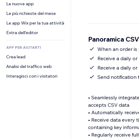
Conversioni
Soluzioni di stoccaggio
Le nuove app
PDF
Effetti immagine
Chat
Dropshipping
Condivisione file
Le più richieste del mese
Tasti e menu
Commenti
Prezzi e abbonamenti
Novità
Banner e badge
Le app Wix per la tua attività
Telefono
Crowdfunding
Servizi per i contenuti
Calcolatrici
Community
Extra dell'editor
Cibo e bevande
Panoramica CSV 
Effetti testo
Cerca
Recensioni e testimonial
APP PER AIUTARTI
Meteo
When an order is p
CRM
Crea lead
Grafici e tabelle
Receive a daily or
Analisi del traffico web
Receive a daily o
Interagisci con i visitatori
Send notification
• Seamlessly integrat
accepts CSV data
• Automatically receiv
• Receive data every t
containing key informa
• Regularly receive f