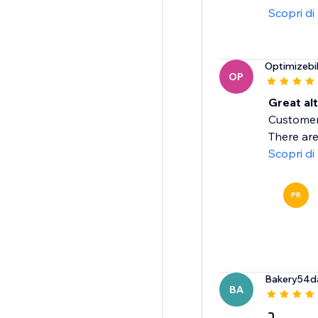
Scopri di
Optimizebi
OP
Great al
Customer 
There are
Scopri di
PR
Bakery54d
BA
ר