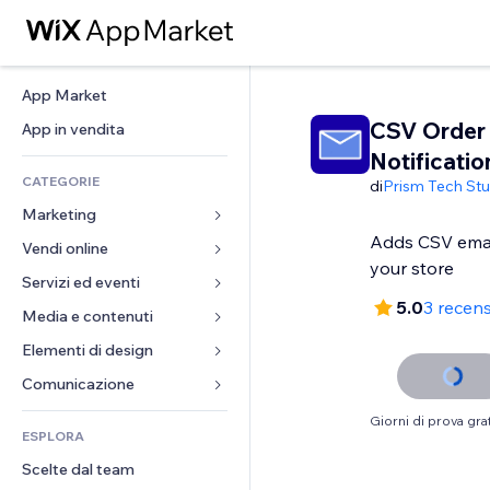
App Market
CSV Order
App in vendita
Notificatio
CATEGORIE
di
Prism Tech Stu
Marketing
Adds CSV email
Vendi online
Inserzioni
your store
Mobile
Servizi ed eventi
App per Stores
5.0
3 recens
Dati analitici
Spedizione e consegna
Media e contenuti
Hotel
Social
Tasti Vendi
Eventi
Elementi di design
Galleria
SEO
Corsi online
Ristoranti
Musica
Mappe e navigazione
Comunicazione 
Coinvolgimento
Stampa su richiesta
Immobiliare
Podcast
Privacy e sicurezza
Moduli
Giorni di prova grat
Inserzioni sito
Amministrazione
ESPLORA
Prenotazioni
Fotografia
Orologio
Blog
Email
Buoni e programmi fedeltà
Scelte dal team
Video
Template per pagine
Sondaggi