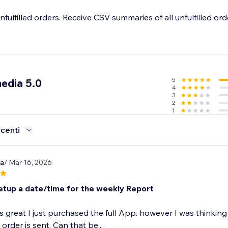
nfulfilled orders. Receive CSV summaries of all unfulfilled ord
5
edia 5.0
4
3
2
1
ecenti
a
/ Mar 16, 2026
etup a date/time for the weekly Report
is great I just purchased the full App. however I was thinkin
order is sent. Can that be...