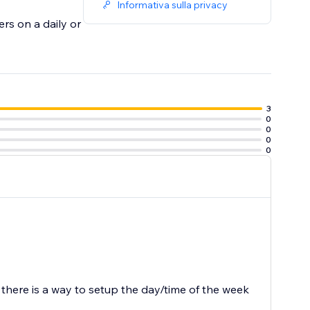
Informativa sulla privacy
ers on a daily or
3
0
0
0
0
g there is a way to setup the day/time of the week