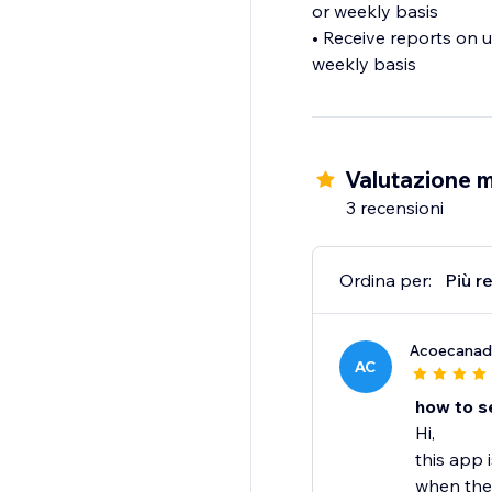
or weekly basis
• Receive reports on u
weekly basis
Valutazione m
3 recensioni
Ordina per:
Più r
Acoecanad
AC
how to s
Hi,
this app 
when the 