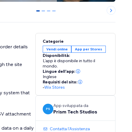
0
1
2
3
Categorie
order details
Vendi online
App per Stores
Disponibilità:
L'app è disponibile in tutto il
gh the site
mondo.
Lingue dell'app:
Inglese
Requisiti del sito:
-
Wix Stores
ny system that
App sviluppata da
PS
Prism Tech Studios
 CSV attachment
 data on a daily
Contatta l'Assistenza