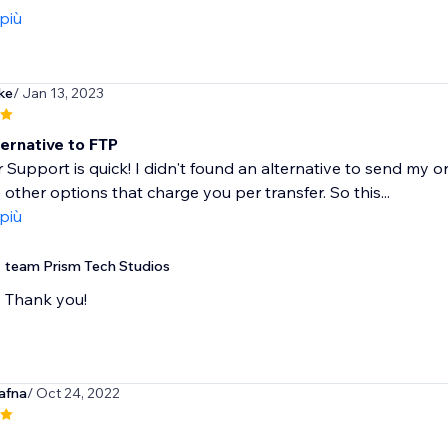
 più
ke
/ Jan 13, 2023
ternative to FTP
Support is quick! I didn't found an alternative to send my or
 other options that charge you per transfer. So this...
 più
team Prism Tech Studios
Thank you!
afna
/ Oct 24, 2022