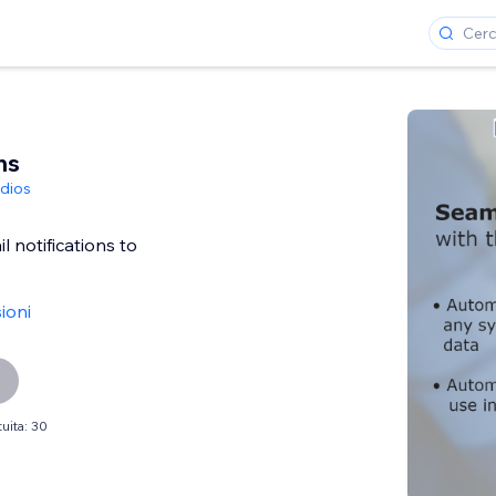
ns
dios
 notifications to
ioni
uita: 30