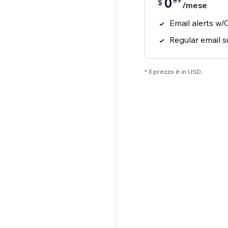
0
89
$
/mese
Email alerts w/
Regular email 
* Il prezzo è in USD.