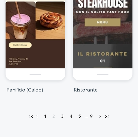
Panificio (Caldo)
Ristorante
1
2
3
4
5
...
9