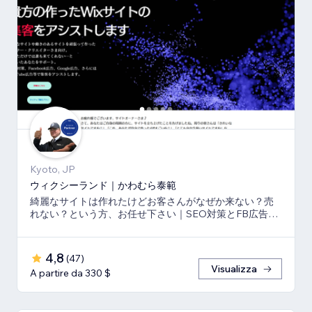
Kyoto, JP
ウィクシーランド｜かわむら泰範
綺麗なサイトは作れたけどお客さんがなぜか来ない？売
れない？という方、お任せ下さい｜SEO対策とFB広告
⇒LP⇒予約・売上獲得の仕組み作りのお手伝い
4,8
(
47
)
Visualizza
A partire da 330 $