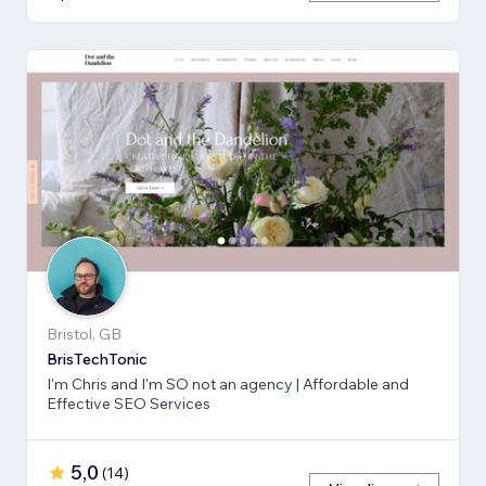
Bristol, GB
BrisTechTonic
I'm Chris and I'm SO not an agency | Affordable and
Effective SEO Services
5,0
(
14
)