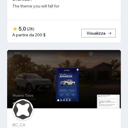
The theme you will fall for
5,0
(
28
)
Visualizza
A partire da 200 $
BC, CA