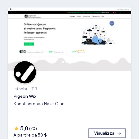
İstanbul, TR
Pigeon Wix
Kanatlanmaya Hazır Olun!
5,0
(
70
)
Visualizza
A partire da 50 $