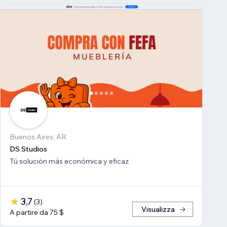
Buenos Aires, AR
DS Studios
Tú solución más económica y eficaz
3,7
(
3
)
Visualizza
A partire da 75 $