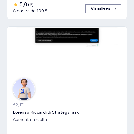
5,0
(
9
)
Visualizza
A partire da 100 $
62, IT
Lorenzo Riccardi di StrategyTask
Aumenta la realtà