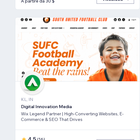
A partire da 30 $
KL, IN
Digital Innovation Media
Wix Legend Partner | High-Converting Websites, E-
Commerce & SEO That Drives
4,5
(
16
)