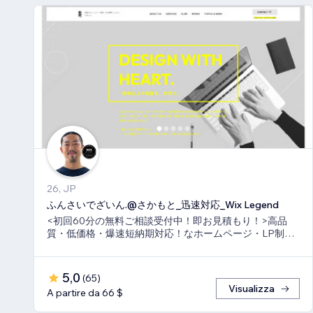
26, JP
ふんさいでざいん.@さかもと_迅速対応_Wix Legend
<初回60分の無料ご相談受付中！即お見積もり！>高品
質・低価格・爆速短納期対応！なホームページ・LP制作
ならお任せ下さい！真心いっぱいで向き合います！
5,0
(
65
)
Visualizza
A partire da 66 $