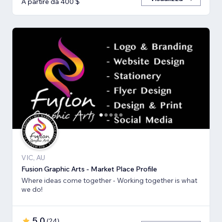
A partire da 400 $
VIC, AU
Fusion Graphic Arts - Market Place Profile
Where ideas come together - Working together is what
we do!
5,0
(
24
)