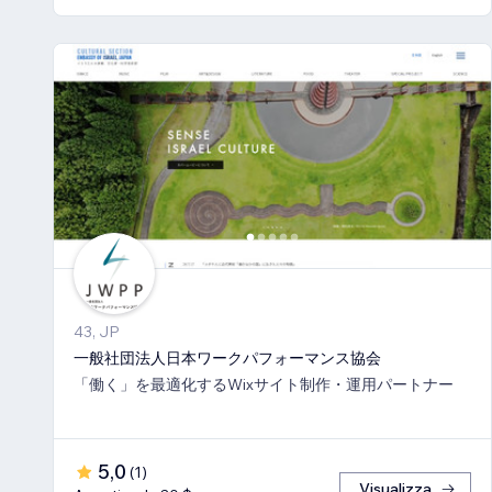
43, JP
一般社団法人日本ワークパフォーマンス協会
「働く」を最適化するWixサイト制作・運用パートナー
5,0
(
1
)
Visualizza