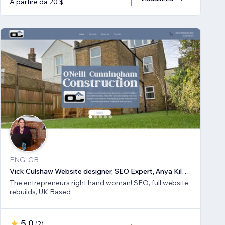
A partire da 20 $
ENG, GB
Vick Culshaw Website designer, SEO Expert, Anya Kilsha LTD
The entrepreneurs right hand woman! SEO, full website
rebuilds, UK Based
5,0
(
2
)