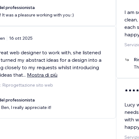
el professionista
I am s
 It was a pleasure working with you :)
clean,
each s
happy
en
16 ott 2025
Servizi
reat web designer to work with, she listened
 turned my abstract ideas for a design into a
Ri
king closely to my requests whilst introducing
Th
ideas that
...
Mostra di più
o: Riprogettazione sito web
el professionista
Lucy 
en, I really appreciate it!
needs.
with w
happy
Servizi