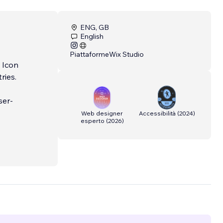
ENG, GB
English
Piattaforme
Wix Studio
X Icon
ries.
ser-
Web designer
Accessibilità
(
2024
)
esperto
(
2026
)