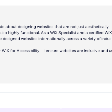
te about designing websites that are not just aesthetically
also highly functional. As a WiX Specialist and a certified Wi
e designed websites internationally across a variety of indust
 WiX for Accessibility – I ensure websites are inclusive and u
 Certified – I build websites that are optimised for search
ve results.
 Strategy & Content Creation
...