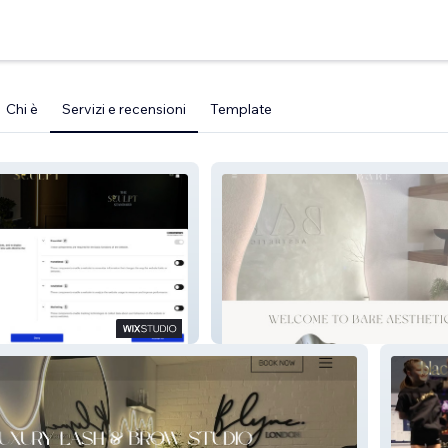
Chi è
Servizi e recensioni
Template
my
Bare Aesthetics