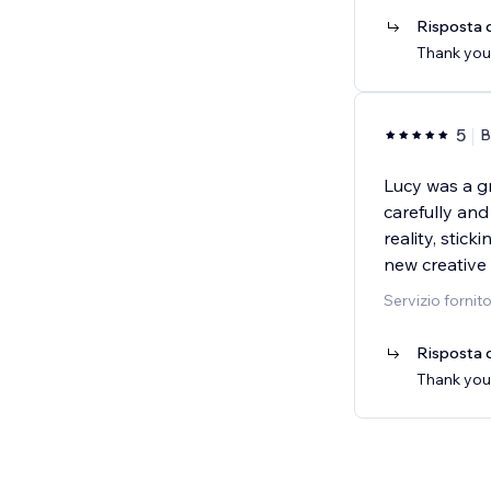
Risposta d
Thank you!
5
B
Lucy was a g
carefully and
reality, stic
new creative 
Servizio fornit
Risposta d
Thank you B