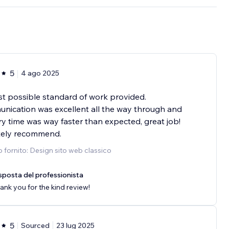
5
4 ago 2025
t possible standard of work provided.
ication was excellent all the way through and
ry time was way faster than expected, great job!
itely recommend.
o fornito: Design sito web classico
sposta del professionista
ank you for the kind review!
5
Sourced
23 lug 2025