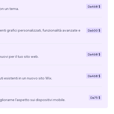
Da
468 $
con un tema.
nti grafici personalizzati, funzionalità avanzate e
Da
600 $
Da
468 $
uovi per il tuo sito web.
Da
468 $
uti esistenti in un nuovo sito Wix.
Da
75 $
migliorarne l'aspetto sui dispositivi mobile.