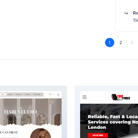
Ri
Th
1
2