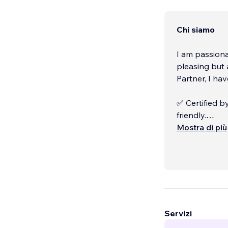
Chi siamo
I am passiona
pleasing but 
Partner, I hav
✅ Certified by
friendly.
✅ HubSpot SEO
Mostra di più
engines to dri
Social Media
Servizi