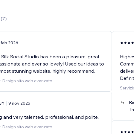
0
(
7
)
 feb 2026
Silk Social Studio has been a pleasure, great
Highes
assionate and ever so lovely! Used our ideas to
Commun
most stunning website, highly recommend.
delive
Defin
o: Design sito web avanzato
Servizi
Ri
vY
9 nov 2025
Th
 and very talented, professional, and polite.
o: Design sito web avanzato