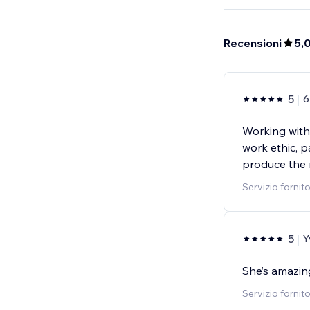
Recensioni
5,
5
6
Working with 
work ethic, p
produce the 
Servizio fornit
5
Y
She’s amazing
Servizio fornit