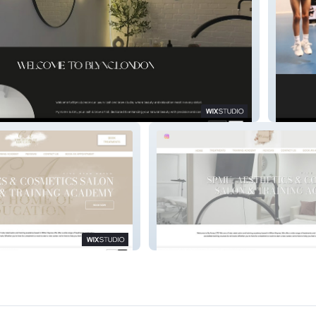
N
Black L
OF EDUCATION
By Amey LTD