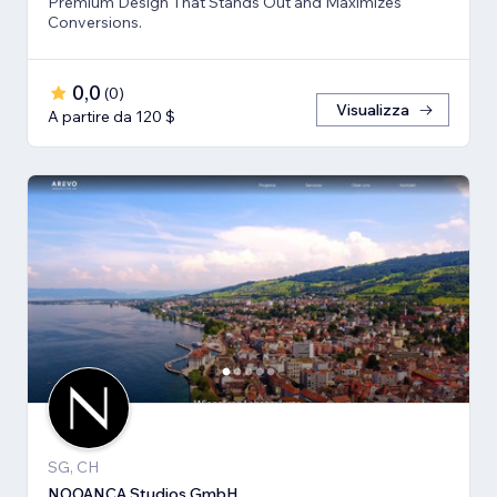
Premium Design That Stands Out and Maximizes
Conversions.
0,0
(
0
)
Visualizza
A partire da 120 $
SG, CH
NOOANÇA Studios GmbH