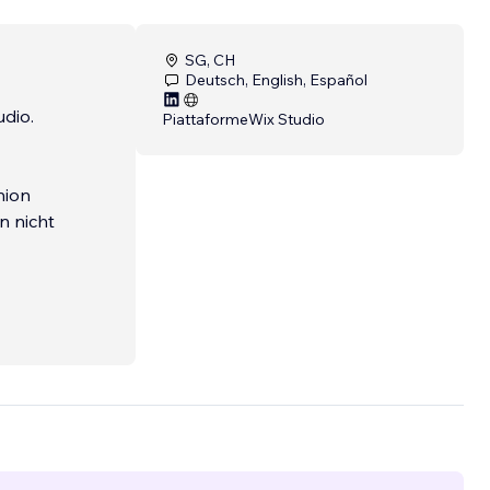
SG, CH
Deutsch, English, Español
udio.
Piattaforme
Wix Studio
hion
n nicht