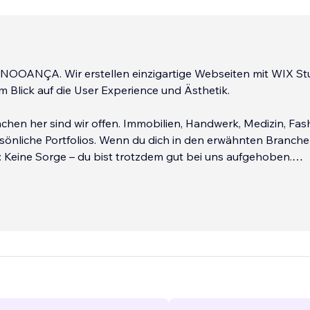
 NOOANÇA. Wir erstellen einzigartige Webseiten mit WIX St
 Blick auf die User Experience und Ästhetik.
hen her sind wir offen. Immobilien, Handwerk, Medizin, Fas
rsönliche Portfolios. Wenn du dich in den erwähnten Branche
: Keine Sorge – du bist trotzdem gut bei uns aufgehoben.
ÇA:
nternehmungen diverser Branchen von der Entwicklung der
ntity, dem Brand Design, der Marketingstrategie, sowie der
 Marketingaktivitäten (online und klassisch) bis hin zur
ktur von Ladengeschäften und Büroräumlichkeiten.
...