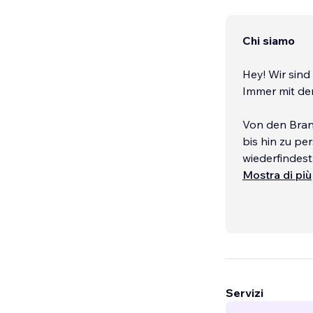
Chi siamo
Hey! Wir sind
Immer mit dem
Von den Branc
bis hin zu pe
wiederfindest
Mostra di più
Über NOOAN
Wir helfen U
Corporate Ide
Umsetzung von
Innenarchite
Servizi