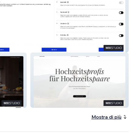
axis Gersag AG – Medizin
Trauwerk –
Hochzeitsdienstleistungen
Mostra di più