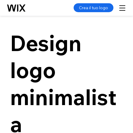
Crea il tuo logo
Design
logo
minimalist
a