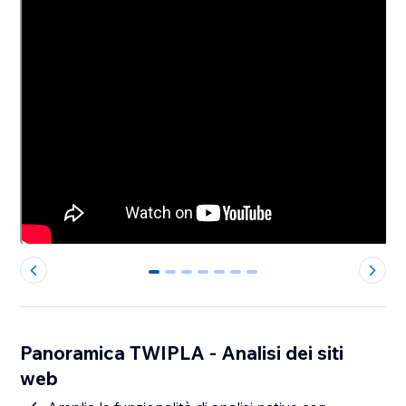
0
1
2
3
4
5
6
Panoramica TWIPLA - Analisi dei siti
web