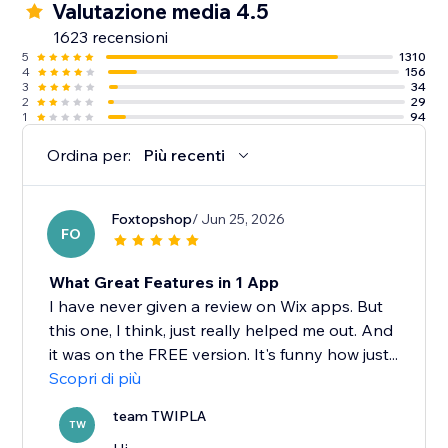
Valutazione media 4.5
1623 recensioni
5
1310
4
156
3
34
2
29
1
94
Ordina per:
Più recenti
Foxtopshop
/ Jun 25, 2026
FO
What Great Features in 1 App
I have never given a review on Wix apps. But
this one, I think, just really helped me out. And
it was on the FREE version. It's funny how just...
Scopri di più
team TWIPLA
TW