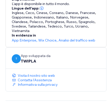
Scelta da oltre 2,5 milioni di siti web, tra cui la TUM, Le
L'app è disponibile in tutto il mondo.
Mans Endurance Management e la Camera dei
Lingue dell'app:
Inglese
,
Ceco
,
Cinese
,
Coreano
,
Danese
,
Francese
,
Deputati del Lussemburgo, la nostra soluzione
Giapponese
,
Indonesiano
,
Italiano
,
Norvegese
,
supporta organizzazioni e team digitali di ogni settore
Olandese
,
Polacco
,
Portoghese
,
Russo
,
Spagnolo
,
in tutto il mondo.
Svedese
,
Tailandese
,
Tedesco
,
Turco
,
Ucraino
,
Vietnamita
In evidenza in
App Enterprise
,
Wix Choice
,
Analisi del traffico web
App sviluppata da
T
TWIPLA
Visita il nostro sito web
Contatta l'Assistenza
Informativa sulla privacy