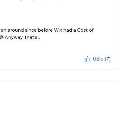
been around since before Wix had a Cost of
😅 Anyway, that's...
Utile
(7)