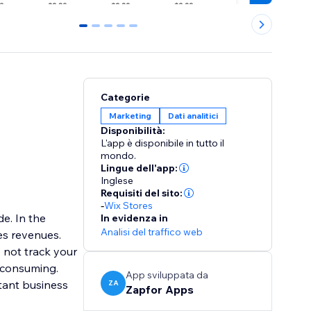
0
1
2
3
4
Categorie
Marketing
Dati analitici
Disponibilità:
L'app è disponibile in tutto il
mondo.
Lingue dell'app:
Inglese
Requisiti del sito:
-
Wix Stores
e. In the
In evidenza in
Analisi del traffico web
es revenues.
s not track your
 consuming.
App sviluppata da
rtant business
ZA
Zapfor Apps