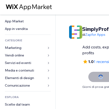
App Market
SimplyProf
App in vendita
di
Zapfor Apps
CATEGORIE
Add costs, ex
Marketing
profits
Vendi online
Inserzioni
1.0
1 recens
Mobile
Servizi ed eventi
App per Stores
Dati analitici
Spedizione e consegna
Media e contenuti
Hotel
Social
Tasti Vendi
Eventi
Elementi di design
Galleria
SEO
Corsi online
Ristoranti
Musica
Mappe e navigazione
Comunicazione 
Giorni di prova grat
Coinvolgimento
Stampa su richiesta
Immobiliare
Podcast
Privacy e sicurezza
Moduli
Inserzioni sito
Amministrazione
ESPLORA
Prenotazioni
Fotografia
Orologio
Blog
Email
Buoni e programmi fedeltà
Scelte dal team
Video
Template per pagine
Sondaggi