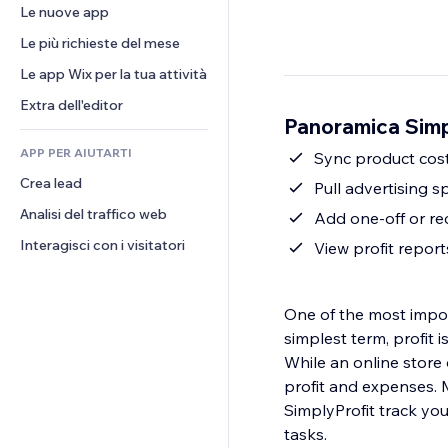
Conversioni
Soluzioni di stoccaggio
Le nuove app
PDF
Effetti immagine
Chat
Dropshipping
Condivisione file
Le più richieste del mese
Tasti e menu
Commenti
Prezzi e abbonamenti
Novità
Banner e badge
Le app Wix per la tua attività
Telefono
Crowdfunding
Servizi per i contenuti
Calcolatrici
Community
Extra dell'editor
Cibo e bevande
Panoramica Simp
Effetti testo
Cerca
Recensioni e testimonial
APP PER AIUTARTI
Meteo
Sync product cost
CRM
Crea lead
Grafici e tabelle
Pull advertising
Analisi del traffico web
Add one-off or re
Interagisci con i visitatori
View profit repor
One of the most impor
simplest term, profit 
While an online store 
profit and expenses. 
SimplyProfit track yo
tasks.