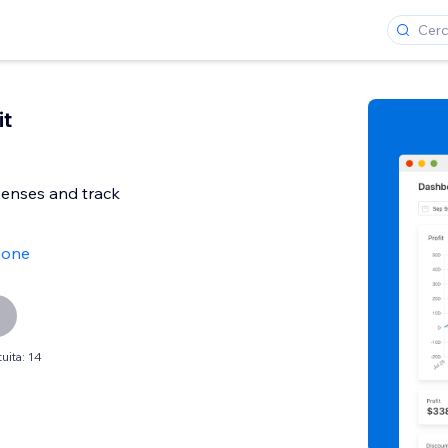
it
penses and track
ione
uita: 14