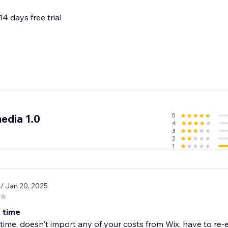
4 days free trial
5
edia 1.0
4
3
2
1
a
/ Jan 20, 2025
 time
time, doesn't import any of your costs from Wix, have to re-e