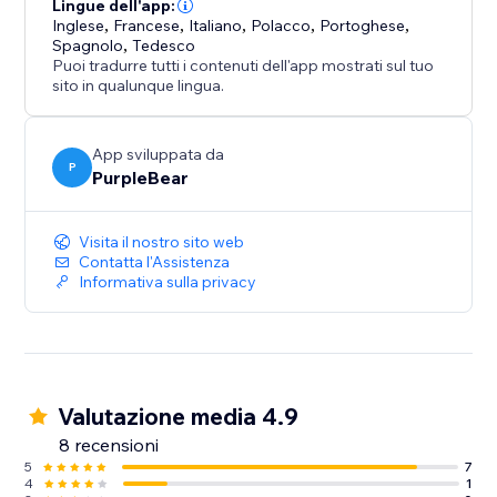
narrativa, mostrar los resultados visualmente y
Lingue dell'app:
Inglese
,
Francese
,
Italiano
,
Polacco
,
Portoghese
,
convertir tus datos en una herramienta poderosa
Spagnolo
,
Tedesco
para aumentar las conversiones.
Puoi tradurre tutti i contenuti dell'app mostrati sul tuo
sito in qualunque lingua.
App sviluppata da
P
PurpleBear
Visita il nostro sito web
Contatta l'Assistenza
Informativa sulla privacy
Valutazione media 4.9
8 recensioni
5
7
4
1