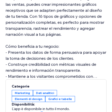
las ventas, puedes crear impresionantes gráficos
receptivos que se adapten perfectamente al diseño
de tu tienda. Con 16 tipos de gráficos y opciones de
personalización completas, es perfecto para mostrar
transparencia, rastrear el rendimiento y agregar
narración visual a tus páginas.
Cómo beneficia a tu negocio:
- Presenta los datos de forma persuasiva para apoyar
la toma de decisiones de los clientes.
- Construye credibilidad con métricas visuales de
rendimiento e información transparente.
- Mantiene a los visitantes comprometidos con
gráficos interactivos y dinámicos.
Categorie
- La sincronización automática garantiza que tus
Marketing
Dati analitici
gráficos se mantengan actualizados y precisos.
Elementi di design
Grafici e tabelle
Disponibilità:
Instala Gráficos y Gráficos hoy para mejorar tu
L'app è disponibile in tutto il mondo.