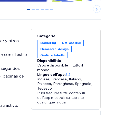
0
1
2
3
4
5
Categorie
dar y otros
Marketing
Dati analitici
Elementi di design
n con el estilo
Grafici e tabelle
Disponibilità:
L'app è disponibile in tutto il
en segundos.
mondo.
Lingue dell'app:
s, páginas de
Inglese
,
Francese
,
Italiano
,
Polacco
,
Portoghese
,
Spagnolo
,
Tedesco
Puoi tradurre tutti i contenuti
dell'app mostrati sul tuo sito in
qualunque lingua.
atractivo,