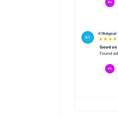
PU
K18digital
/
K1
Good so 
Found ad
PU