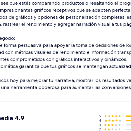
 sea que estés comparando productos o resaltando el progr
impresionantes gráficos receptivos que se adapten perfect
tipos de gráficos y opciones de personalización completas, e
 rastrear el rendimiento y agregar narración visual a tus pág
egocio:
de forma persuasiva para apoyar la toma de decisiones de los
dad con métricas visuales de rendimiento e información trans
tantes comprometidos con gráficos interactivos y dinámicos.
utomática garantiza que tus gráficos se mantengan actualizad
ficos hoy para mejorar tu narrativa, mostrar los resultados v
n una herramienta poderosa para aumentar las conversiones
5
media 4.9
4
3
2