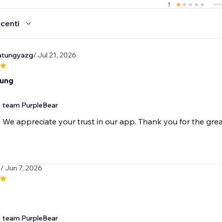
1
ecenti
atungyazg
/ Jul 21, 2026
rung
team PurpleBear
We appreciate your trust in our app. Thank you for the great
e
/ Jun 7, 2026
team PurpleBear