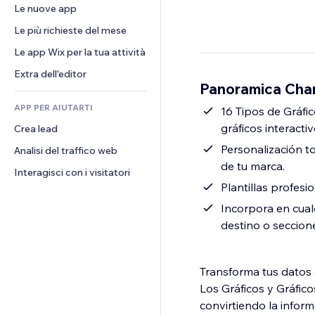
Conversioni
Soluzioni di stoccaggio
Le nuove app
PDF
Effetti immagine
Chat
Dropshipping
Condivisione file
Le più richieste del mese
Tasti e menu
Commenti
Prezzi e abbonamenti
Novità
Banner e badge
Le app Wix per la tua attività
Telefono
Crowdfunding
Servizi per i contenuti
Calcolatrici
Community
Extra dell'editor
Cibo e bevande
Panoramica Cha
Effetti testo
Cerca
Recensioni e testimonial
APP PER AIUTARTI
Meteo
16 Tipos de Gráfic
CRM
gráficos interactiv
Crea lead
Grafici e tabelle
Personalización to
Analisi del traffico web
de tu marca.
Interagisci con i visitatori
Plantillas profesi
Incorpora en cual
destino o seccion
Transforma tus datos 
Los Gráficos y Gráfico
convirtiendo la infor