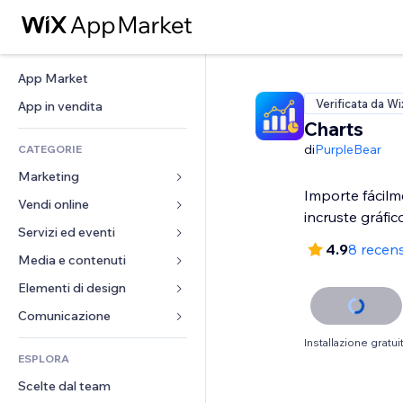
App Market
Verificata da Wi
App in vendita
Charts
di
PurpleBear
CATEGORIE
Marketing
Importe fácilm
Vendi online
Inserzioni
incruste gráfic
Mobile
Servizi ed eventi
App per Stores
4.9
8 recens
Dati analitici
Spedizione e consegna
Media e contenuti
Hotel
Social
Tasti Vendi
Eventi
Elementi di design
Galleria
SEO
Corsi online
Ristoranti
Musica
Mappe e navigazione
Comunicazione 
Coinvolgimento
Stampa su richiesta
Immobiliare
Podcast
Privacy e sicurezza
Moduli
Installazione gratui
Inserzioni sito
Amministrazione
ESPLORA
Prenotazioni
Fotografia
Orologio
Blog
Email
Buoni e programmi fedeltà
Scelte dal team
Video
Template per pagine
Sondaggi