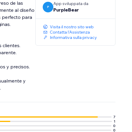
eso de las
App sviluppata da
P
PurpleBear
amente al diseño
s perfecto para
inas.
Visita il nostro sito web
Contatta l'Assistenza
Informativa sulla privacy
 clientes.
parente.
os y precisos.
isualmente y
.
7
1
0
0