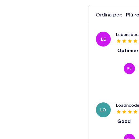
Ordina per:
Più r
Lebensber
LE
Optimie
PU
Loadncod
LO
Good