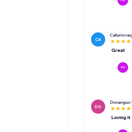
PU
Callumcrai
CA
Great
PU
Donangus
/
DO
Loving it