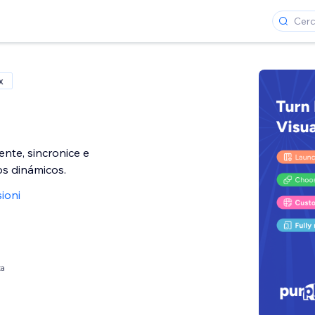
x
ente, sincronice e
os dinámicos.
ioni
ta