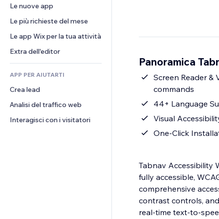
Conversioni
Soluzioni di stoccaggio
Le nuove app
PDF
Effetti immagine
Chat
Dropshipping
Condivisione file
Le più richieste del mese
Tasti e menu
Commenti
Prezzi e abbonamenti
Novità
Banner e badge
Le app Wix per la tua attività
Telefono
Crowdfunding
Servizi per i contenuti
Calcolatrici
Community
Extra dell'editor
Cibo e bevande
Panoramica Tabn
Effetti testo
Cerca
Recensioni e testimonial
APP PER AIUTARTI
Meteo
Screen Reader & V
CRM
commands
Crea lead
Grafici e tabelle
44+ Language Supp
Analisi del traffico web
Visual Accessibili
Interagisci con i visitatori
One-Click Install
Tabnav Accessibility 
fully accessible, WCAG
comprehensive accessib
contrast controls, an
real-time text-to-spe