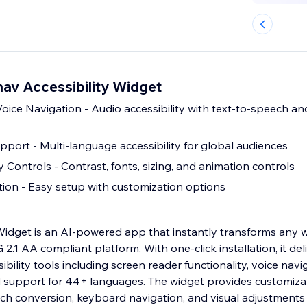
av Accessibility Widget
oice Navigation - Audio accessibility with text-to-speech an
ort - Multi-language accessibility for global audiences
ty Controls - Contrast, fonts, sizing, and animation controls
ation - Easy setup with customization options
Widget is an AI-powered app that instantly transforms any w
 2.1 AA compliant platform. With one-click installation, it del
ility tools including screen reader functionality, voice navig
d support for 44+ languages. The widget provides customizab
ech conversion, keyboard navigation, and visual adjustments 