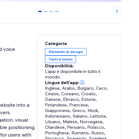
0
1
2
3
Categorie
d voice
Elementi di design
Tasti e menu
Disponibilità:
L'app è disponibile in tutto il
mondo.
Lingue dell'app:
Inglese
,
Arabo
,
Bulgaro
,
Ceco
,
Cinese
,
Coreano
,
Croato
,
Danese
,
Ebraico
,
Estone
,
ebsite into a
Finlandese
,
Francese
,
Giapponese
,
Greco
,
Hindi
,
ivers
Indonesiano
,
Italiano
,
Lettone
,
ation, visual
Lituano
,
Malese
,
Norvegese
,
le positioning,
Olandese
,
Persiano
,
Polacco
,
Portoghese
,
Rumeno
,
Russo
,
for users with
Slovacco
,
Spagnolo
,
Svedese
,