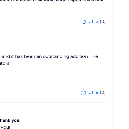
Utile
(0)
, and it has been an outstanding addition. The
itors.
Utile
(0)
ce, Thank you!
nk you!