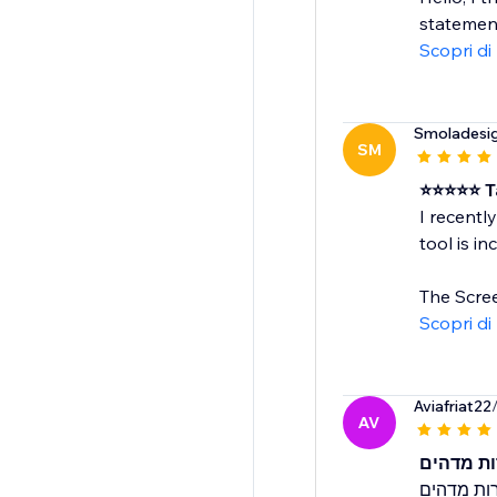
statement
Scopri di
Smoladesi
SM
⭐️⭐️⭐️⭐️⭐
I recentl
tool is in
The Scree
Scopri di
Aviafriat22
AV