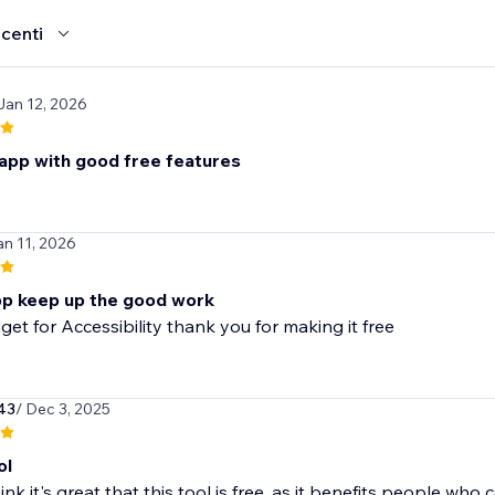
ecenti
Jan 12, 2026
app with good free features
an 11, 2026
p keep up the good work
get for Accessibility thank you for making it free
43
/ Dec 3, 2025
ol
hink it's great that this tool is free, as it benefits people who 