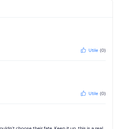
Utile
(0)
Utile
(0)
couldn't choose their fate. Keep it up, this is a real