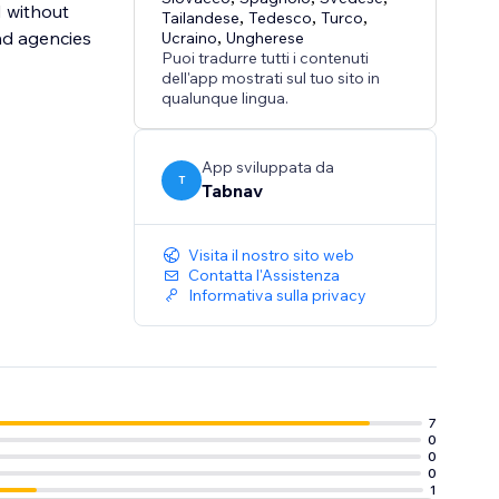
N without
Tailandese
,
Tedesco
,
Turco
,
nd agencies
Ucraino
,
Ungherese
Puoi tradurre tutti i contenuti
dell'app mostrati sul tuo sito in
qualunque lingua.
App sviluppata da
T
Tabnav
Visita il nostro sito web
Contatta l'Assistenza
Informativa sulla privacy
7
0
0
0
1