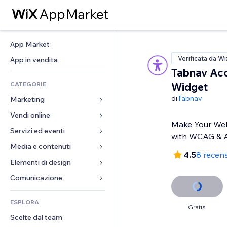
App Market
Verificata da Wi
App in vendita
Tabnav Acc
CATEGORIE
Widget
di
Tabnav
Marketing
Vendi online
Inserzioni
Make Your Web
Mobile
Servizi ed eventi
App per Stores
with WCAG &
Dati analitici
Spedizione e consegna
Media e contenuti
Hotel
4.5
8 recens
Social
Tasti Vendi
Eventi
Elementi di design
Galleria
SEO
Corsi online
Ristoranti
Musica
Mappe e navigazione
Comunicazione 
Coinvolgimento
Stampa su richiesta
Immobiliare
Podcast
Privacy e sicurezza
Moduli
Inserzioni sito
Amministrazione
ESPLORA
Prenotazioni
Fotografia
Orologio
Blog
Gratis
Email
Buoni e programmi fedeltà
Scelte dal team
Video
Template per pagine
Sondaggi