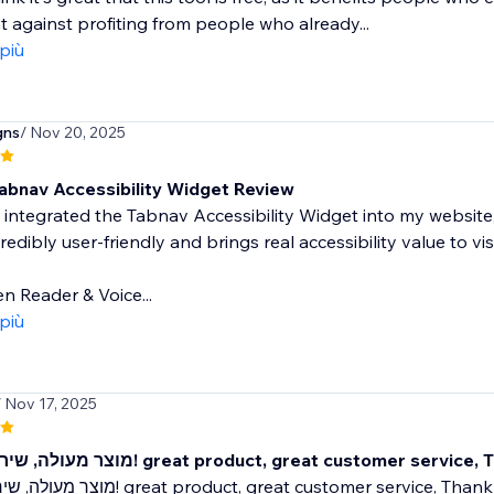
 against profiting from people who already...
 più
gns
/ Nov 20, 2025
️ Tabnav Accessibility Widget Review
y integrated the Tabnav Accessibility Widget into my website
credibly user-friendly and brings real accessibility value to vis
n Reader & Voice...
 più
/ Nov 17, 2025
מוצר מעולה, שירות מדהים! great product, great customer servi
מוצר מעולה, שירות מדהים! great product, great customer service, Tha