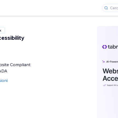
x
essibility
site Compliant
 ADA
ioni