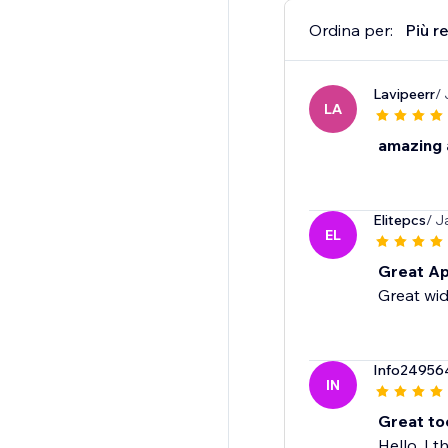
Ordina per:
Più r
Lavipeerr
/ 
LA
amazing 
Elitepcs
/ J
EL
Great Ap
Great wid
Info24956
IN
Great to
Hello, I t