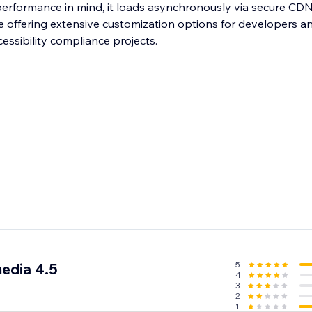
th performance in mind, it loads asynchronously via secure CD
le offering extensive customization options for developers a
essibility compliance projects.
5
media 4.5
4
3
2
1