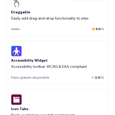
Draggable
Easily add drag-and-drop functionality to sites
Gratis
5.0
(1)
Accessibility Widget
Accessibility toolbar. WCAG & EAA compliant
Piano gratuito disponibile
0.0
(0)
Icon Tabs
Easily customize your tab component