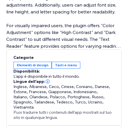
adjustments. Additionally, users can adjust font size,
line height, and letter spacing for better readability.
For visually impaired users, the plugin offers "Color
Adjustment" options like "High Contrast" and "Dark
Contrast" to suit different visual needs. The "Text
Reader" feature provides options for varying reading
speeds, making it easier for users to listen to content.
Categorie
Elementi di design
Tasti e menu
Disponibilità:
L'app è disponibile in tutto il mondo.
Lingue dell'app:
Inglese
,
Albanese
,
Ceco
,
Cinese
,
Coreano
,
Danese
,
Estone
,
Francese
,
Giapponese
,
Indonesiano
,
Italiano
,
Olandese
,
Polacco
,
Portoghese
,
Russo
,
Spagnolo
,
Tailandese
,
Tedesco
,
Turco
,
Ucraino
,
Vietnamita
Puoi tradurre tutti i contenuti dell'app mostrati sul tuo
sito in qualunque lingua.