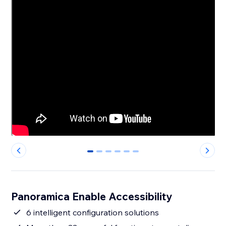
0
1
2
3
4
5
Panoramica Enable Accessibility
6 intelligent configuration solutions