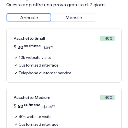
Questa app offre una prova gratuita di 7 giorni
Annuale
Mensile
Pacchetto Small
- 40%
/mese
$
20
99
99
$
34
10k website visits
Customized interface
Telephone customer service
Pacchetto Medium
- 40%
/mese
$
62
99
99
$
104
40k website visits
Customized interface