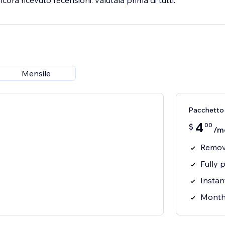
ra ricevuto recensioni: valutala prima di tutti.
Mensile
Pacchetto
4
00
$
/m
Remov
Fully 
Instan
Month