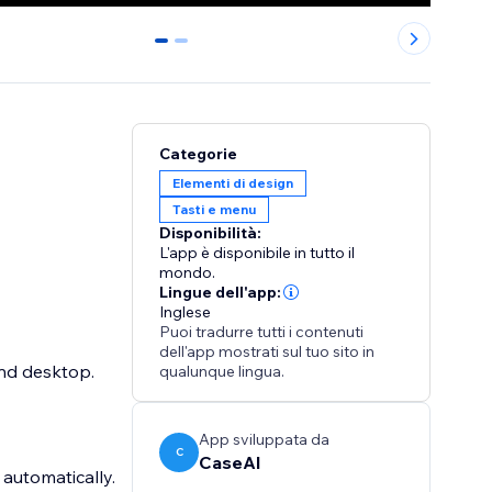
0
1
Categorie
Elementi di design
Tasti e menu
Disponibilità:
L'app è disponibile in tutto il
mondo.
Lingue dell'app:
Inglese
Puoi tradurre tutti i contenuti
dell'app mostrati sul tuo sito in
and desktop.
qualunque lingua.
App sviluppata da
C
CaseAI
utomatically.