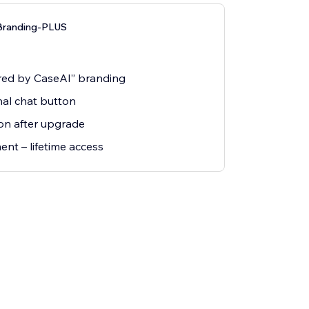
Branding-PLUS
ed by CaseAI” branding
nal chat button
ion after upgrade
nt – lifetime access