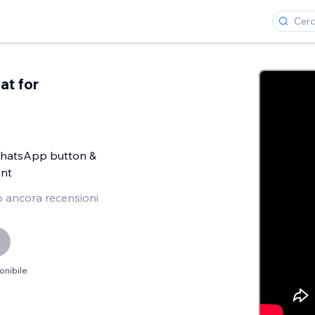
at for
hatsApp button &
ent
 ancora recensioni
onibile