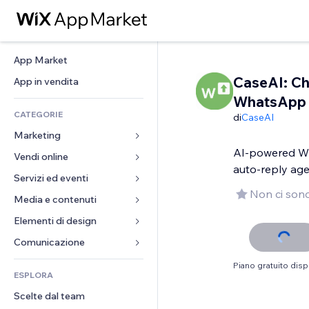
App Market
CaseAI: Ch
App in vendita
WhatsApp
CATEGORIE
di
CaseAI
Marketing
AI-powered W
Vendi online
Inserzioni
auto-reply ag
Mobile
Servizi ed eventi
App per Stores
Non ci sono
Dati analitici
Spedizione e consegna
Media e contenuti
Hotel
Social
Tasti Vendi
Eventi
Elementi di design
Galleria
SEO
Corsi online
Ristoranti
Musica
Mappe e navigazione
Comunicazione 
Coinvolgimento
Stampa su richiesta
Immobiliare
Podcast
Privacy e sicurezza
Moduli
Piano gratuito disp
Inserzioni sito
Amministrazione
ESPLORA
Prenotazioni
Fotografia
Orologio
Blog
Email
Buoni e programmi fedeltà
Scelte dal team
Video
Template per pagine
Sondaggi