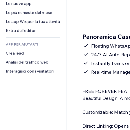
Conversioni
Soluzioni di stoccaggio
Le nuove app
PDF
Effetti immagine
Chat
Dropshipping
Condivisione file
Le più richieste del mese
Tasti e menu
Commenti
Prezzi e abbonamenti
Novità
Banner e badge
Le app Wix per la tua attività
Telefono
Crowdfunding
Servizi per i contenuti
Calcolatrici
Community
Extra dell'editor
Cibo e bevande
Panoramica Cas
Effetti testo
Cerca
Recensioni e testimonial
APP PER AIUTARTI
Meteo
Floating WhatsA
CRM
Crea lead
Grafici e tabelle
24/7 AI Auto-Rep
Analisi del traffico web
Instantly trains 
Interagisci con i visitatori
Real-time Manage
FREE FOREVER FEAT
Beautiful Design: A m
Customizable: Match 
Direct Linking: Ope