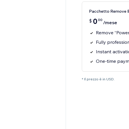
Pacchetto Remove 
0
00
$
/mese
Remove “Power
Fully professio
Instant activat
One-time payme
* Il prezzo è in USD.