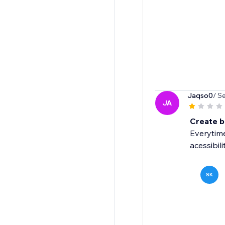
Jaqso0
/ S
JA
Create 
Everytime
acessibilit
SK