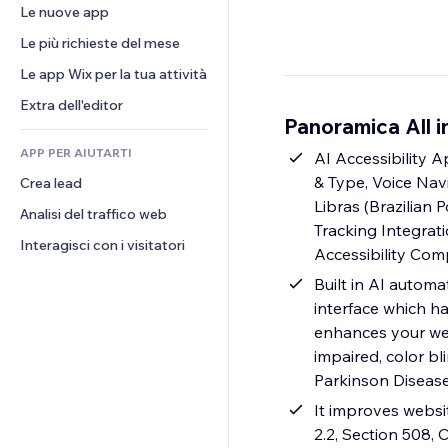
Conversioni
Soluzioni di stoccaggio
Le nuove app
PDF
Effetti immagine
Chat
Dropshipping
Condivisione file
Le più richieste del mese
Tasti e menu
Commenti
Prezzi e abbonamenti
Novità
Banner e badge
Le app Wix per la tua attività
Telefono
Crowdfunding
Servizi per i contenuti
Calcolatrici
Community
Extra dell'editor
Cibo e bevande
Panoramica All i
Effetti testo
Cerca
Recensioni e testimonial
APP PER AIUTARTI
Meteo
AI Accessibility 
CRM
& Type, Voice Navi
Crea lead
Grafici e tabelle
Libras (Brazilian 
Analisi del traffico web
Tracking Integrat
Interagisci con i visitatori
Accessibility Com
Built in AI automa
interface which ha
enhances your web
impaired, color bl
Parkinson Diseas
It improves websi
2.2, Section 508,