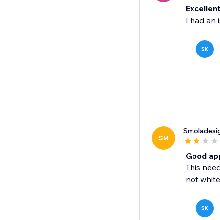
Excellen
I had an i
SK
Smoladesi
SM
Good app,
This need
not white
SK