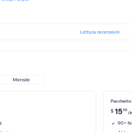
Lettura recensioni
Mensile
Pacchetto 
15
05
$
/
90+ fe
t