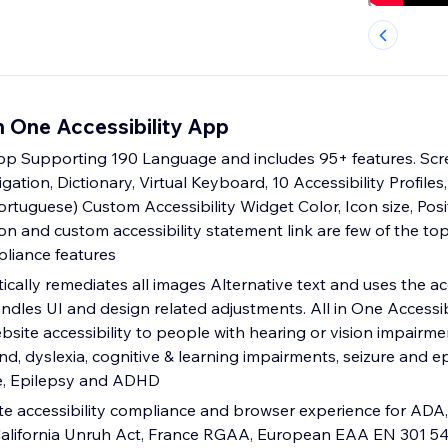
n One Accessibility App
App Supporting 190 Language and includes 95+ features. Scr
gation, Dictionary, Virtual Keyboard, 10 Accessibility Profile
Portuguese) Custom Accessibility Widget Color, Icon size, Pos
ion and custom accessibility statement link are few of the 
pliance features
tically remediates all images Alternative text and uses the acc
ndles UI and design related adjustments. All in One Accessib
site accessibility to people with hearing or vision impairme
ind, dyslexia, cognitive & learning impairments, seizure and ep
e, Epilepsy and ADHD
te accessibility compliance and browser experience for ADA,
 California Unruh Act, France RGAA, European EAA EN 301 5