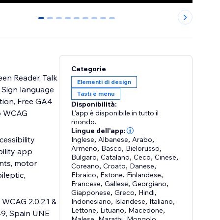
0
1
2
3
4
5
6
7
8
Categorie
een Reader, Talk
Elementi di design
s, Sign language
Tasti e menu
ition, Free GA4
Disponibilità:
top WCAG
L'app è disponibile in tutto il
mondo.
Lingue dell'app:
essibility
Inglese
,
Albanese
,
Arabo
,
Armeno
,
Basco
,
Bielorusso
,
ility app
Bulgaro
,
Catalano
,
Ceco
,
Cinese
,
nts, motor
Coreano
,
Croato
,
Danese
,
ileptic,
Ebraico
,
Estone
,
Finlandese
,
Francese
,
Gallese
,
Georgiano
,
Giapponese
,
Greco
,
Hindi
,
 WCAG 2.0,2.1 &
Indonesiano
,
Islandese
,
Italiano
,
Lettone
,
Lituano
,
Macedone
,
49, Spain UNE
Malese
,
Marathi
,
Mongolo
,