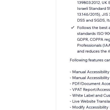
139803:2012, UK E
Israeli Standard 
13.146/2015), JIS
DSS and SGDS, It
Follows the best a
standards ISO 900
GDPR, COPPA regul
Professionals (IAA
and reduces the ri
Following features c
- Manual Accessibility Audit Report
- Manual Accessibility Remediation
- PDF/Document Accessibility Remediation
- VPAT Report/Accessibility Conformance Report(ACR)
- White Label and Custom Branding
- Live Website Translations
- Modify Accessibility Menu