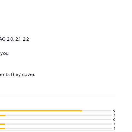
 2.0, 2.1, 2.2
 you.
ments they cover.
9
1
0
1
1