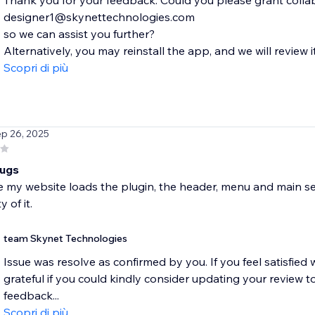
Thank you for your feedback. Could you please grant colla
designer1@skynettechnologies.com
so we can assist you further?
Alternatively, you may reinstall the app, and we will review i
Scopri di più
ep 26, 2025
bugs
 my website loads the plugin, the header, menu and main sec
y of it.
team Skynet Technologies
Issue was resolve as confirmed by you. If you feel satisfie
grateful if you could kindly consider updating your review to
feedback...
Scopri di più