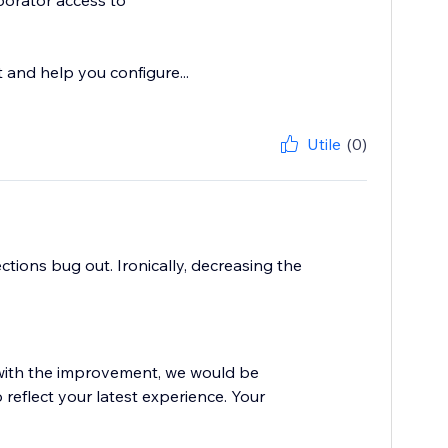
borator access to
t and help you configure...
Utile
(0)
tions bug out. Ironically, decreasing the
d with the improvement, we would be
 reflect your latest experience. Your