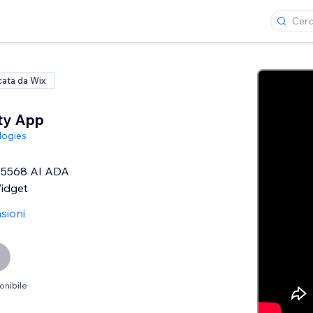
cata da Wix
ity App
logies
5568 AI ADA
Widget
sioni
onibile