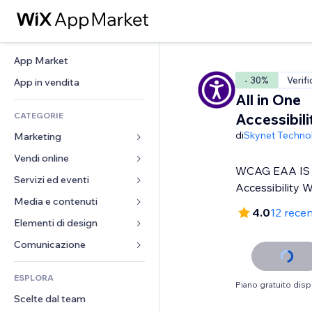
App Market
- 30%
Verifi
App in vendita
All in One
CATEGORIE
Accessibil
di
Skynet Techno
Marketing
Vendi online
Inserzioni
WCAG EAA IS 
Mobile
Servizi ed eventi
App per Stores
Accessibility 
Dati analitici
Spedizione e consegna
Media e contenuti
Hotel
4.0
12 recen
Social
Tasti Vendi
Eventi
Elementi di design
Galleria
SEO
Corsi online
Ristoranti
Musica
Mappe e navigazione
Comunicazione 
Coinvolgimento
Stampa su richiesta
Immobiliare
Podcast
Privacy e sicurezza
Moduli
Inserzioni sito
Amministrazione
ESPLORA
Prenotazioni
Fotografia
Orologio
Blog
Piano gratuito disp
Email
Buoni e programmi fedeltà
Scelte dal team
Video
Template per pagine
Sondaggi