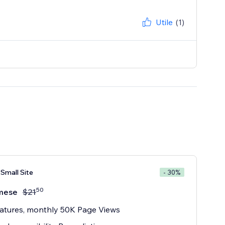
Utile
(1)
Small Site
- 30%
50
mese
$
21
atures, monthly 50K Page Views