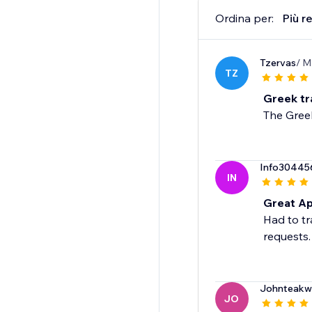
Ordina per:
Più r
Tzervas
/ M
TZ
Greek tr
The Greek
Info30445
IN
Great Ap
Had to tr
requests.
Johnteakw
JO