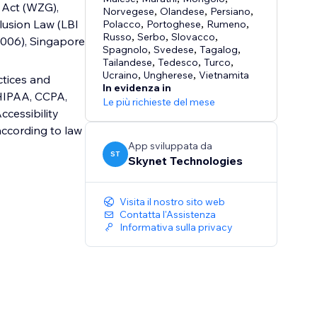
 Act (WZG),
Norvegese
,
Olandese
,
Persiano
,
lusion Law (LBI
Polacco
,
Portoghese
,
Rumeno
,
Russo
,
Serbo
,
Slovacco
,
 2006), Singapore
Spagnolo
,
Svedese
,
Tagalog
,
Tailandese
,
Tedesco
,
Turco
,
Ucraino
,
Ungherese
,
Vietnamita
ctices and
In evidenza in
 HIPAA, CCPA,
Le più richieste del mese
cessibility
according to law
App sviluppata da
ST
Skynet Technologies
Visita il nostro sito web
Contatta l'Assistenza
Informativa sulla privacy