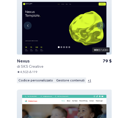
Nexus
79 $
di
SKS Creative
4,5
(
2
)
119
Codice personalizzato
Gestore contenuti
+
1