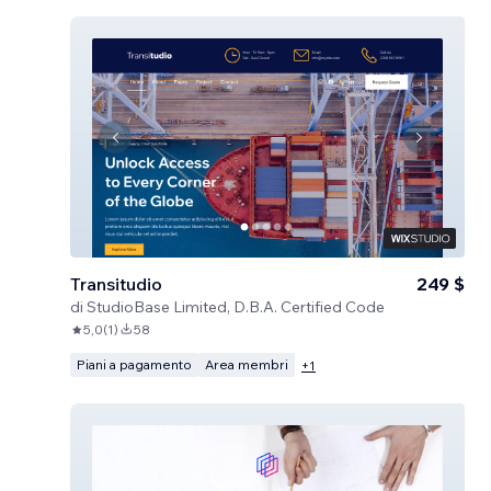
Transitudio
249 $
di
StudioBase Limited, D.B.A. Certified Code
5,0
(
1
)
58
Piani a pagamento
Area membri
+
1