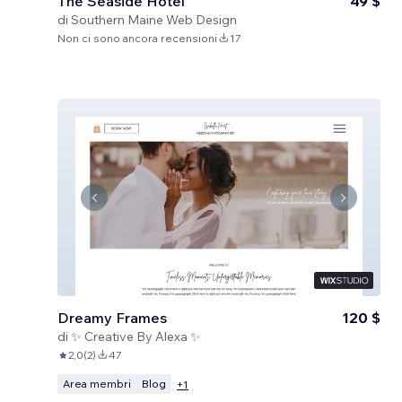
The Seaside Hotel
49 $
di
Southern Maine Web Design
Non ci sono ancora recensioni
17
Dreamy Frames
120 $
di
✨ Creative By Alexa ✨
2,0
(
2
)
47
Area membri
Blog
+
1