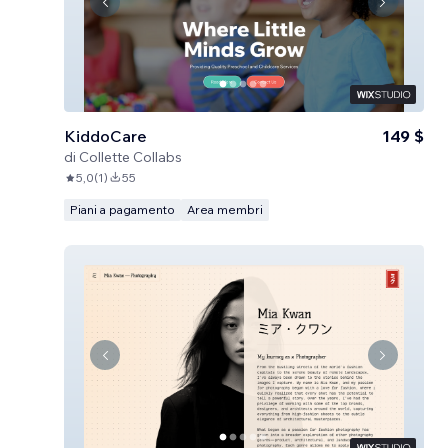
KiddoCare
149 $
di
Collette Collabs
5,0
(
1
)
55
Piani a pagamento
Area membri