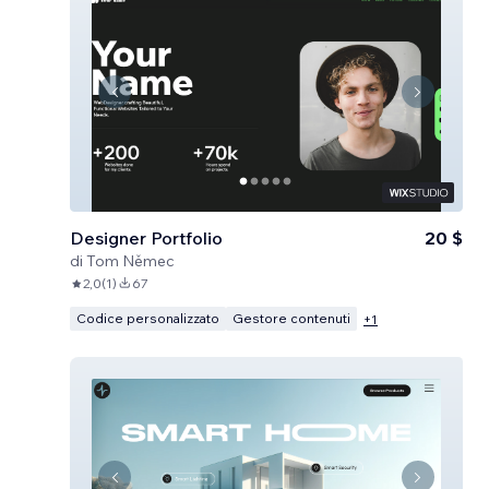
Designer Portfolio
20 $
di
Tom Němec
2,0
(
1
)
67
Codice personalizzato
Gestore contenuti
+
1