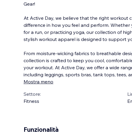
Gear!
At Active Day, we believe that the right workout 
difference in how you feel and perform. Whether 
for a run, or practicing yoga, our collection of hi
stylish workout apparel is designe
d to support y
From moisture-wicking fabrics to breathable desi
collection is crafted to keep you cool, comfortab
your workout. At Active Day, we offer a wide ran
including leggings, sports bras, tank tops, tees, 
Mostra meno
Settore:
Li
Fitness
En
Funzionalità