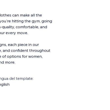
clothes can make all the
you're hitting the gym, going
gh-quality, comfortable, and
our every move.
gns, each piece in our
le, and confident throughout
ge of options for women,
and more.
ngua del template:
glish