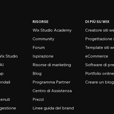
RISORSE
DI PIÙ SU WIX
Wix Studio Academy
Creatore siti w
Community
Progettazione 
Forum
Template siti 
ix Studio
Ispirazione
eCommerce
 AI
Risorse di marketing
Software di pr
ap
Blog
Portfolio online
endali
Programma Partner
Creare un blog
Centro di Assistenza
enuti
Prezzi
 gestione
Linee guida del brand