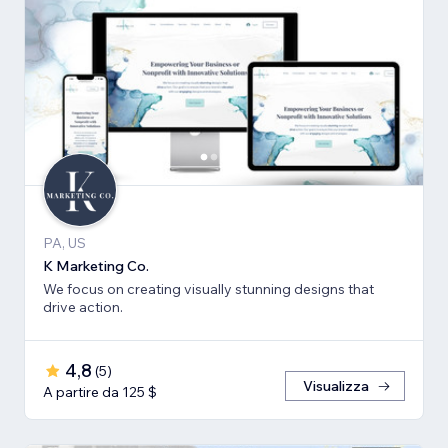
PA, US
K Marketing Co.
We focus on creating visually stunning designs that
drive action.
4,8
(
5
)
Visualizza
A partire da 125 $