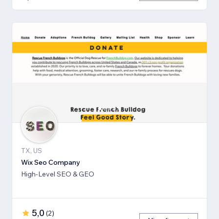
TX, US
Wix Seo Company
High-Level SEO & GEO
5,0
(
2
)