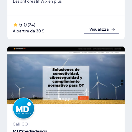
L'esprit créatif Wix en plus !
5,0
(
24
)
Visualizza
A partire da 30 $
Cali, CO
MD°mediadesign