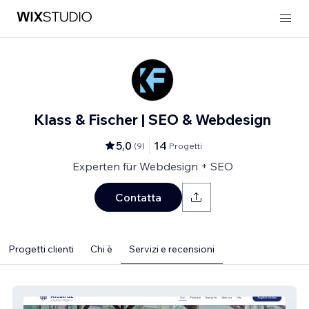
Klass & Fischer | SEO & Webdesign
5,0
14
(
9
)
Progetti
Experten für Webdesign + SEO
Contatta
Progetti clienti
Chi è
Servizi e recensioni