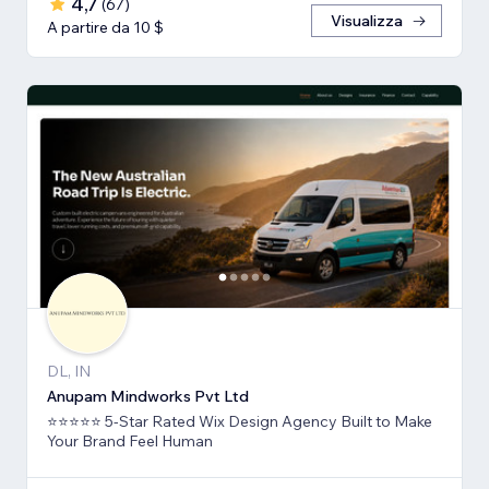
4,7
(
67
)
Visualizza
A partire da 10 $
DL, IN
Anupam Mindworks Pvt Ltd
⭐⭐⭐⭐⭐ 5-Star Rated Wix Design Agency Built to Make
Your Brand Feel Human