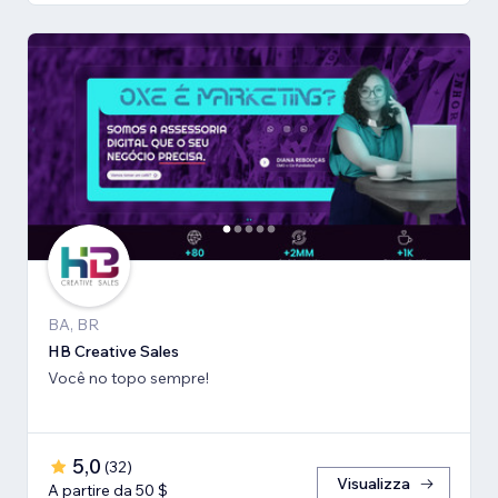
BA, BR
HB Creative Sales
Você no topo sempre!
5,0
(
32
)
Visualizza
A partire da 50 $