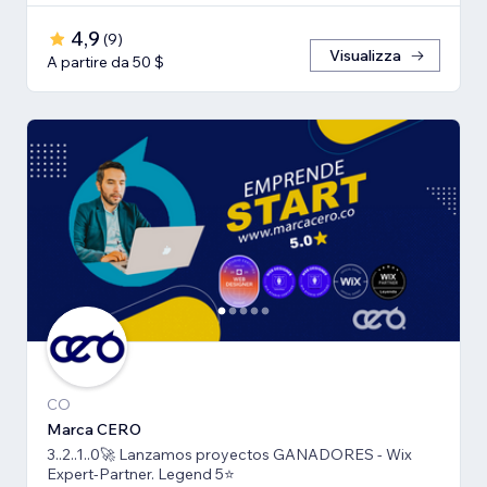
4,9
(
9
)
Visualizza
A partire da 50 $
CO
Marca CERO
3..2..1..0🚀 Lanzamos proyectos GANADORES - Wix
Expert-Partner. Legend 5⭐️