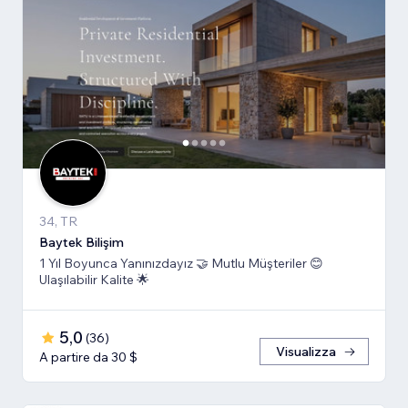
34, TR
Baytek Bilişim
1 Yıl Boyunca Yanınızdayız 🤝 Mutlu Müşteriler 😊
Ulaşılabilir Kalite 🌟
5,0
(
36
)
Visualizza
A partire da 30 $