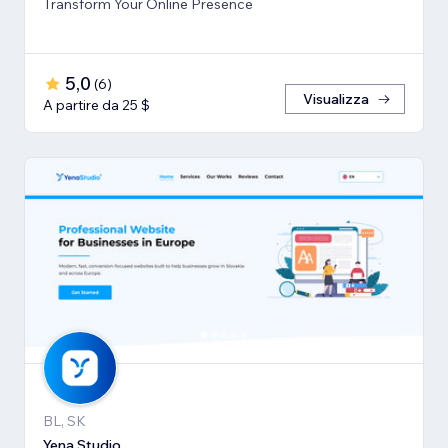
Transform Your Online Presence
5,0
(
6
)
Visualizza
A partire da 25 $
BL, SK
Yena Studio