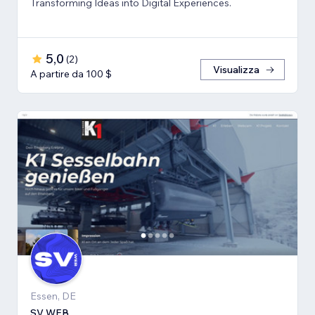
Transforming Ideas into Digital Experiences.
5,0
(
2
)
Visualizza
A partire da 100 $
Essen, DE
SV WEB