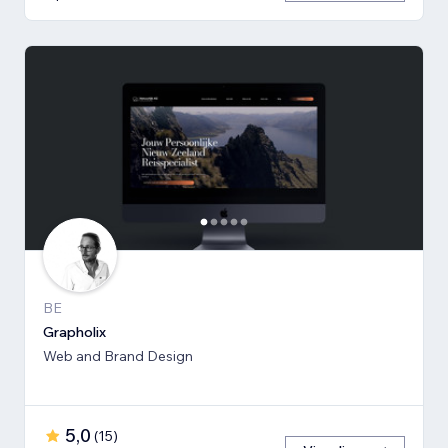
BE
Grapholix
Web and Brand Design
5,0
(
15
)