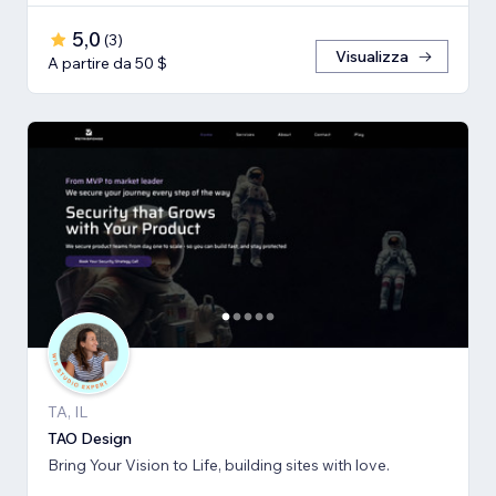
5,0
(
3
)
Visualizza
A partire da 50 $
TA, IL
TAO Design
Bring Your Vision to Life, building sites with love.