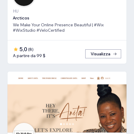
HU
Arcticos
We Make Your Online Presence Beautiful | #Wix
#WixStudio #VeloCertified
5,0
(
8
)
Visualizza
A partire da 99 $