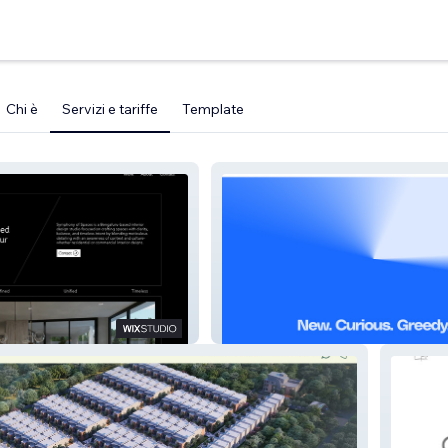
Chi è
Servizi e tariffe
Template
paces
Design Agency