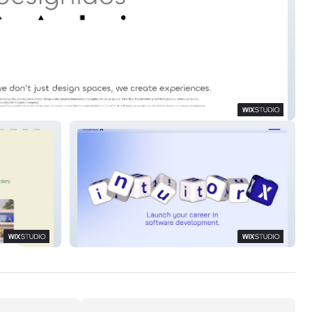
 Labs
Intuitor X