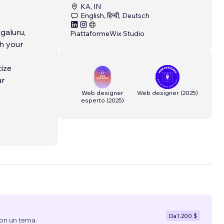
KA, IN
English, हिन्दी, Deutsch
galuru,
Piattaforme
Wix Studio
th your
tize
ur
Web designer
Web designer
(
2025
)
esperto
(
2025
)
Da
1.200 $
con un tema.