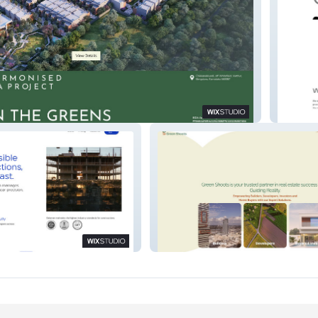
ens
Design
uctions
Green Shoots