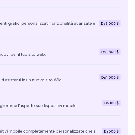
nti grafici personalizzati, funzionalità avanzate e
Da
3.000 $
Da
1.800 $
uovi per il tuo sito web.
Da
1.000 $
uti esistenti in un nuovo sito Wix.
Da
300 $
migliorarne l'aspetto sui dispositivi mobile.
sitivi mobile completamente personalizzate che si
Da
600 $