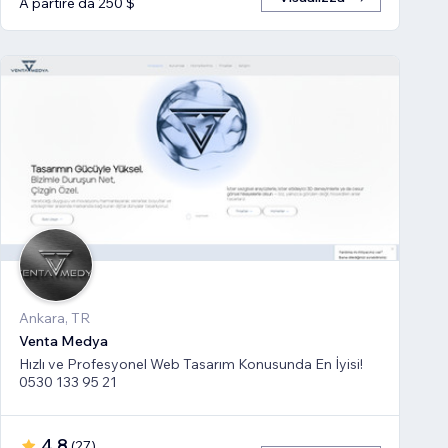
A partire da 250 $
Ankara, TR
Venta Medya
Hızlı ve Profesyonel Web Tasarım Konusunda En İyisi!
0530 133 95 21
4,8
(
27
)