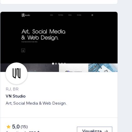
RJ, BR
VN Studio
Art, Social Media & Web Design.
5,0
(
15
)
Visualizza