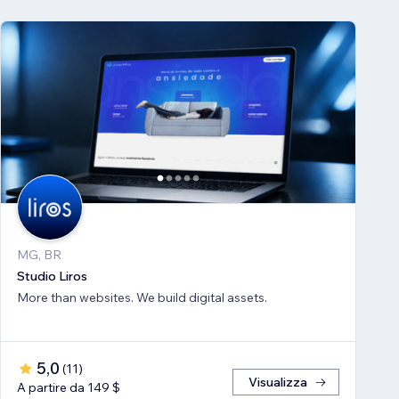
MG, BR
Studio Liros
More than websites. We build digital assets.
5,0
(
11
)
Visualizza
A partire da 149 $