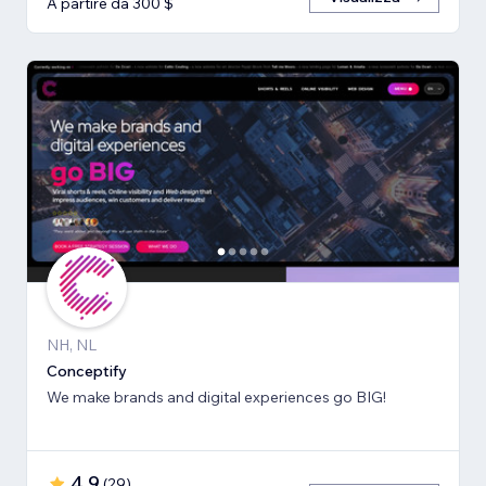
A partire da 300 $
NH, NL
Conceptify
We make brands and digital experiences go BIG!
4,9
(
29
)