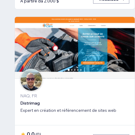
A partire da 2.000 $
NAQ, FR
Distrimag
Expert en création et référencement de sites web
0,0
(
0
)