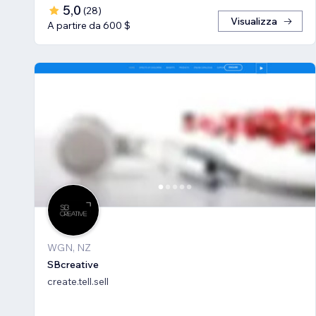
5,0
(
28
)
Visualizza
A partire da 600 $
WGN, NZ
SBcreative
create.tell.sell