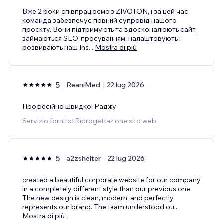
Вже 2 роки співпрацюємо з ZIVOTON, і за цей час
команда забезпечує повний супровід нашого
проєкту. Вони підтримують та вдосконалюють сайт,
займаються SEO-просуванням, налаштовують і
розвивають наш Ins
...
Mostra di più
5
ReaniMed
22 lug 2026
Професійно швидко! Раджу
Servizio fornito: Riprogettazione sito web
5
a2zshelter
22 lug 2026
created a beautiful corporate website for our company
in a completely different style than our previous one.
The new design is clean, modern, and perfectly
represents our brand. The team understood ou
...
Mostra di più