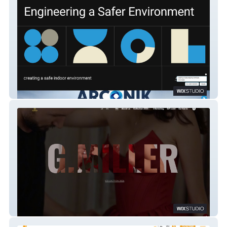
Arconik
G.Miller