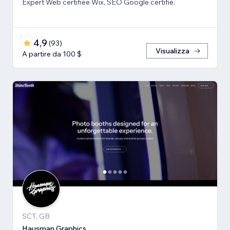
Expert Web certifiée Wix, SEO Google certifié.
4,9
(
93
)
Visualizza
A partire da 100 $
SCT, GB
Hausman Graphics