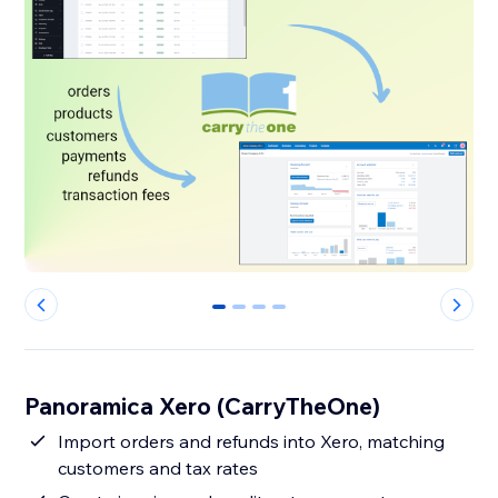
0
1
2
3
Panoramica Xero (CarryTheOne)
Import orders and refunds into Xero, matching
customers and tax rates