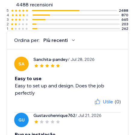
4488 recensioni
5
2488
4
870
3
665
2
203
1
262
Ordina per:
Più recenti
Sanchita-pandey
/ Jul 28, 2026
SA
Easy to use
Easy to set up and design. Does the job
perfectly
Utile
(0)
Gustavohenrique762
/ Jul 21, 2026
GU
Bug na instalação