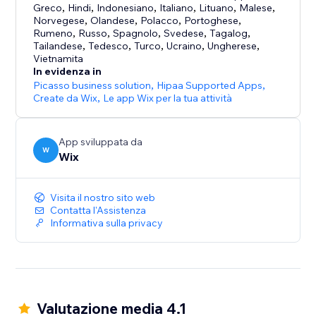
- Vendi ovunque: converti i prezzi in qualsiasi valuta,
Greco
,
Hindi
,
Indonesiano
,
Italiano
,
Lituano
,
Malese
,
utilizza fornitori di servizi di spedizione globali con
Norvegese
,
Olandese
,
Polacco
,
Portoghese
,
Rumeno
,
Russo
,
Spagnolo
,
Svedese
,
Tagalog
,
tariffe specifiche per area geografica e calcola
Tailandese
,
Tedesco
,
Turco
,
Ucraino
,
Ungherese
,
automaticamente le imposte
Vietnamita
In evidenza in
- Cresci con la vendita multicanale: vendi sul tuo
Picasso business solution
,
Hipaa Supported Apps
,
Create da Wix
,
Le app Wix per la tua attività
negozio online, di persona o su canali come eBay e
Amazon, gestendo l'inventario da un'unica posizione
App sviluppata da
W
- Connettiti con i clienti: invia email automatiche per i
Wix
carrelli abbandonati, offri coupon e sconti automatici,
crea programmi fedeltà e altro ancora
Visita il nostro sito web
Contatta l'Assistenza
Informativa sulla privacy
Valutazione media 4.1