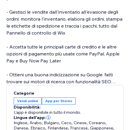
- Gestisci le vendite dall'inventario all'evasione degli
ordini: monitora l'inventario, elabora gli ordini, stampa
le etichette di spedizione e traccia i pacchi, tutto dal
Pannello di controllo di Wix
- Accetta tutte le principali carte di credito e le altre
opzioni di pagamento più usate come PayPal, Apple
Pay e Buy Now Pay Later
- Ottieni una buona indicizzazione su Google: fatti
trovare sui motori di ricerca con funzionalità SEO
avanzate e su misura per gli eCommerce
Categorie
Vendi online
App per Stores
- Inizia a vendere con il dropshipping: vendi prodotti
Disponibilità:
da fornitori che si occupano dell'inventario e
L'app è disponibile in tutto il mondo.
dell'evasione degli ordini per te
Lingue dell'app:
Inglese
,
Arabo
,
Bulgaro
,
Ceco
,
Cinese
,
Coreano
,
Danese
,
Ebraico
,
Finlandese
,
Francese
,
Giapponese
,