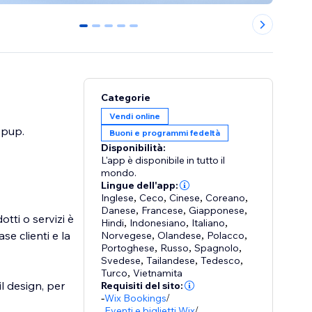
0
1
2
3
4
Categorie
Vendi online
opup.
Buoni e programmi fedeltà
Disponibilità:
L'app è disponibile in tutto il
mondo.
Lingue dell'app:
Inglese
,
Ceco
,
Cinese
,
Coreano
,
Danese
,
Francese
,
Giapponese
,
otti o servizi è
Hindi
,
Indonesiano
,
Italiano
,
se clienti e la
Norvegese
,
Olandese
,
Polacco
,
Portoghese
,
Russo
,
Spagnolo
,
Svedese
,
Tailandese
,
Tedesco
,
Turco
,
Vietnamita
l design, per
Requisiti del sito:
-
Wix Bookings
/
Eventi e biglietti Wix
/