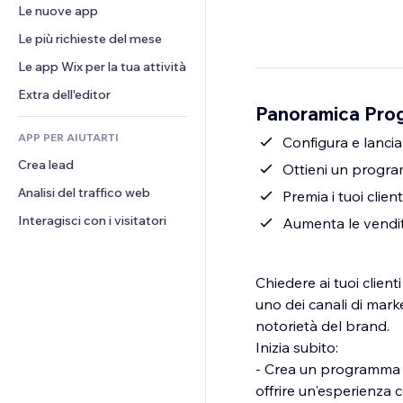
Conversioni
Soluzioni di stoccaggio
Le nuove app
PDF
Effetti immagine
Chat
Dropshipping
Condivisione file
Le più richieste del mese
Tasti e menu
Commenti
Prezzi e abbonamenti
Novità
Banner e badge
Le app Wix per la tua attività
Telefono
Crowdfunding
Servizi per i contenuti
Calcolatrici
Community
Extra dell'editor
Cibo e bevande
Panoramica Prog
Effetti testo
Cerca
Recensioni e testimonial
APP PER AIUTARTI
Meteo
Configura e lanci
CRM
Crea lead
Grafici e tabelle
Ottieni un progra
Analisi del traffico web
Premia i tuoi clien
Interagisci con i visitatori
Aumenta le vendite
Chiedere ai tuoi clienti
uno dei canali di marke
notorietà del brand.
Inizia subito:
- Crea un programma I
offrire un'esperienza 