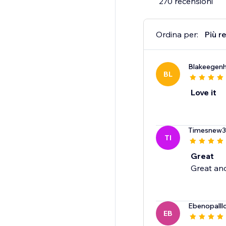
270 recensioni
Ordina per:
Più r
Blakeegenh
BL
Love it
Timesnew
TI
Great
Great an
Ebenopalll
EB