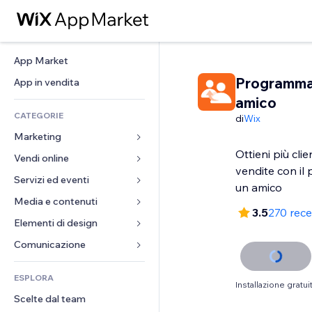
App Market
Programma 
App in vendita
amico
CATEGORIE
di
Wix
Marketing
Ottieni più cli
Vendi online
Inserzioni
vendite con il
Mobile
Servizi ed eventi
App per Stores
un amico
Dati analitici
Spedizione e consegna
Media e contenuti
Hotel
3.5
270 rece
Social
Tasti Vendi
Eventi
Elementi di design
Galleria
SEO
Corsi online
Ristoranti
Musica
Mappe e navigazione
Comunicazione 
Coinvolgimento
Stampa su richiesta
Immobiliare
Podcast
Privacy e sicurezza
Moduli
Inserzioni sito
Amministrazione
ESPLORA
Prenotazioni
Fotografia
Orologio
Blog
Installazione gratui
Email
Buoni e programmi fedeltà
Scelte dal team
Video
Template per pagine
Sondaggi