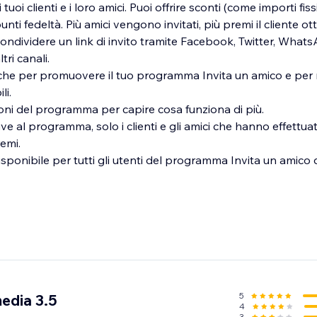
i tuoi clienti e i loro amici. Puoi offrire sconti (come importi fis
unti fedeltà. Più amici vengono invitati, più premi il cliente ott
i condividere un link di invito tramite Facebook, Twitter, What
tri canali.
iche per promuovere il tuo programma Invita un amico e per r
li.
oni del programma per capire cosa funziona di più.
tive al programma, solo i clienti e gli amici che hanno effettuat
emi.
disponibile per tutti gli utenti del programma Invita un amico d
5
edia 3.5
4
3