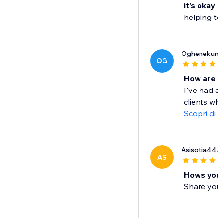
it's okay
helping t
Ogheneku
OG
How are y
I've had 
clients w
Scopri di
Asisotia44
AS
Hows you
Share yo