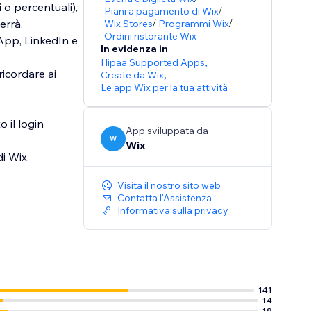
si o percentuali),
Piani a pagamento di Wix
/
errà.
Wix Stores
/
Programmi Wix
/
Ordini ristorante Wix
sApp, LinkedIn e
In evidenza in
Hipaa Supported Apps
,
icordare ai
Create da Wix
,
Le app Wix per la tua attività
o il login
App sviluppata da
W
Wix
i Wix.
Visita il nostro sito web
Contatta l'Assistenza
Informativa sulla privacy
141
14
19