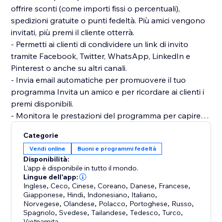
offrire sconti (come importi fissi o percentuali),
spedizioni gratuite o punti fedeltà. Più amici vengono
invitati, più premi il cliente otterrà.
- Permetti ai clienti di condividere un link di invito
tramite Facebook, Twitter, WhatsApp, LinkedIn e
Pinterest o anche su altri canali.
- Invia email automatiche per promuovere il tuo
programma Invita un amico e per ricordare ai clienti i
premi disponibili.
- Monitora le prestazioni del programma per capire
cosa funziona di più.
Categorie
- Previeni le frodi relative al programma, solo i clienti e
Vendi online
Buoni e programmi fedeltà
gli amici che hanno effettuato il login possono
Disponibilità:
ottenere i premi.
L'app è disponibile in tutto il mondo.
L'assistenza clienti è disponibile per tutti gli utenti del
Lingue dell'app:
Inglese
,
Ceco
,
Cinese
,
Coreano
,
Danese
,
Francese
,
programma Invita un amico di Wix.
Giapponese
,
Hindi
,
Indonesiano
,
Italiano
,
Norvegese
,
Olandese
,
Polacco
,
Portoghese
,
Russo
,
Spagnolo
,
Svedese
,
Tailandese
,
Tedesco
,
Turco
,
Vietnamita