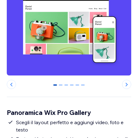
0
1
2
3
4
5
Panoramica Wix Pro Gallery
Scegli il layout perfetto e aggiungi video, foto e
testo