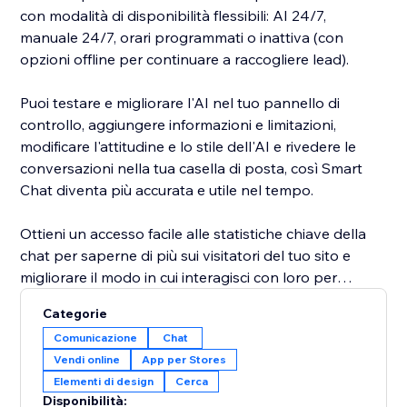
con modalità di disponibilità flessibili: AI 24/7,
manuale 24/7, orari programmati o inattiva (con
opzioni offline per continuare a raccogliere lead).
Puoi testare e migliorare l'AI nel tuo pannello di
controllo, aggiungere informazioni e limitazioni,
modificare l'attitudine e lo stile dell'AI e rivedere le
conversazioni nella tua casella di posta, così Smart
Chat diventa più accurata e utile nel tempo.
Ottieni un accesso facile alle statistiche chiave della
chat per saperne di più sui visitatori del tuo sito e
migliorare il modo in cui interagisci con loro per
aumentare le conversioni. Smart Chat analizza anche
Categorie
le tue conversazioni per darti approfondimenti chiave
Comunicazione
Chat
su cosa cercano i tuoi clienti e su come puoi migliorare
Vendi online
App per Stores
la tua attività.
Elementi di design
Cerca
Disponibilità: