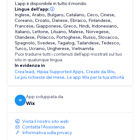
Precedentemente conosciuta come Wix AI Site Chat,
L'app è disponibile in tutto il mondo.
Smart Chat è stata aggiornata per includere la chat
Lingue dell'app:
Inglese
,
Arabo
,
Bulgaro
,
Catalano
,
Ceco
,
Cinese
,
manuale dal vivo ed è stata progettata per sostituire
Coreano
,
Croato
,
Danese
,
Ebraico
,
Finlandese
,
Francese
,
Giapponese
,
Greco
,
Hindi
,
Indonesiano
,
Italiano
,
Lettone
,
Lituano
,
Malese
,
Norvegese
,
Olandese
,
Polacco
,
Portoghese
,
Russo
,
Slovacco
,
Spagnolo
,
Svedese
,
Tagalog
,
Tailandese
,
Tedesco
,
Turco
,
Ucraino
,
Ungherese
,
Vietnamita
Puoi tradurre tutti i contenuti dell'app mostrati sul tuo
sito in qualunque lingua.
In evidenza in
Crea lead
,
Hipaa Supported Apps
,
Create da Wix
,
Le più richieste del mese
,
Le app Wix per la tua attività
App sviluppata da
W
Wix
Visita il nostro sito web
Contatta l'Assistenza
Informativa sulla privacy