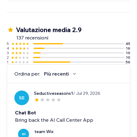
Valutazione media 2.9
137 recensioni
5
45
4
16
3
10
2
10
1
56
Ordina per:
Più recenti
Seductiveseasons1
/ Jul 29, 2026
SE
Chat Bot
Bring back the AI Call Center App
team Wix
WI