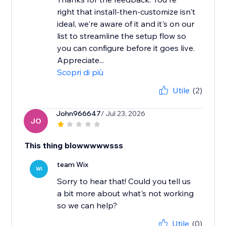
right that install-then-customize isn't
ideal, we're aware of it and it's on our
list to streamline the setup flow so
you can configure before it goes live.
Appreciate...
Scopri di più
Utile
(2)
John966647
/ Jul 23, 2026
JO
This thing blowwwwwsss
team Wix
WI
Sorry to hear that! Could you tell us
a bit more about what's not working
Utile
(0)