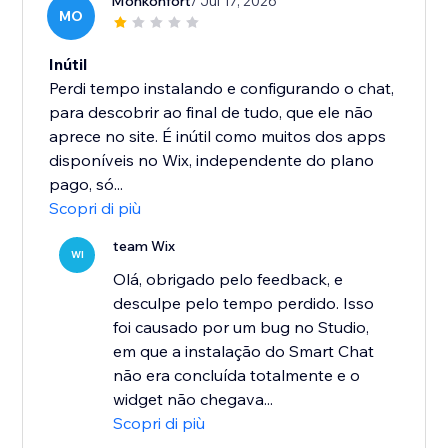
Monkonfort
/ Jul 17, 2026
MO
Inútil
Perdi tempo instalando e configurando o chat,
para descobrir ao final de tudo, que ele não
aprece no site. É inútil como muitos dos apps
disponíveis no Wix, independente do plano
pago, só...
Scopri di più
team Wix
WI
Olá, obrigado pelo feedback, e
desculpe pelo tempo perdido. Isso
foi causado por um bug no Studio,
em que a instalação do Smart Chat
não era concluída totalmente e o
widget não chegava...
Scopri di più