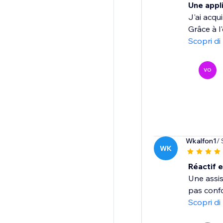
Une appli
J'ai acqu
Grâce à l
Scopri di
VO
Wkalfon1
/ 
WK
Réactif e
Une assis
pas confo
Scopri di