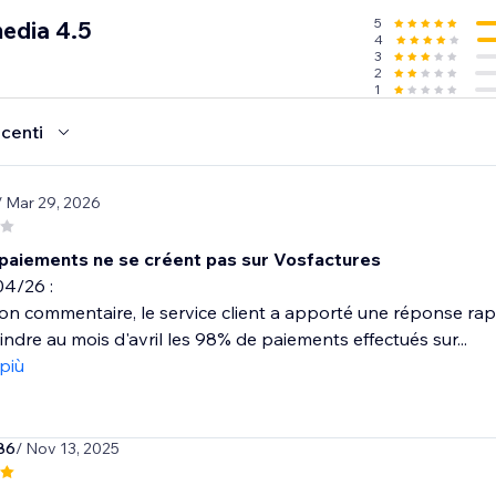
5
media 4.5
4
3
2
1
ecenti
/ Mar 29, 2026
 paiements ne se créent pas sur Vosfactures
04/26 :
on commentaire, le service client a apporté une réponse rapi
indre au mois d'avril les 98% de paiements effectués sur...
 più
86
/ Nov 13, 2025