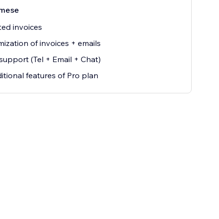
mese
ted invoices
ization of invoices + emails
 support (Tel + Email + Chat)
ditional features of Pro plan