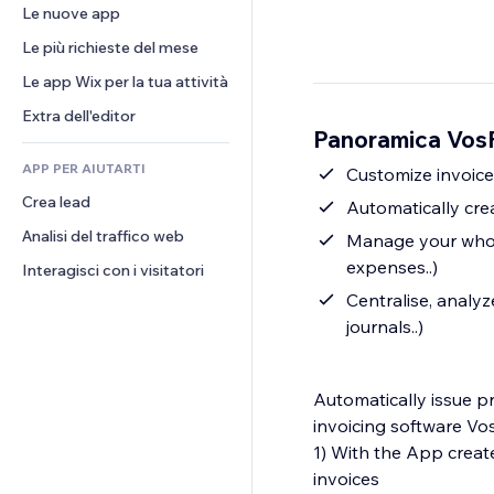
Conversioni
Soluzioni di stoccaggio
Le nuove app
PDF
Effetti immagine
Chat
Dropshipping
Condivisione file
Le più richieste del mese
Tasti e menu
Commenti
Prezzi e abbonamenti
Novità
Banner e badge
Le app Wix per la tua attività
Telefono
Crowdfunding
Servizi per i contenuti
Calcolatrici
Community
Extra dell'editor
Cibo e bevande
Panoramica Vos
Effetti testo
Cerca
Recensioni e testimonial
APP PER AIUTARTI
Meteo
Customize invoice
CRM
Crea lead
Grafici e tabelle
Automatically cre
Analisi del traffico web
Manage your whole
expenses..)
Interagisci con i visitatori
Centralise, analy
journals..)
Automatically issue p
invoicing software Vo
1) With the App creat
invoices