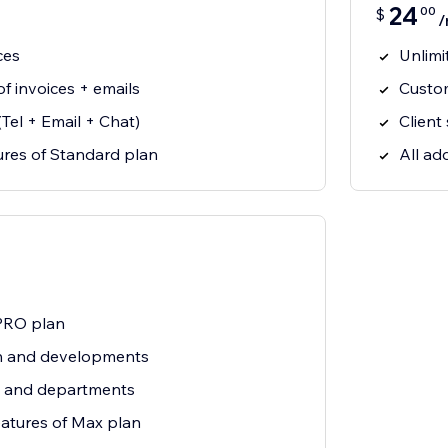
24
00
$
/
ces
Unlimi
f invoices + emails
Custom
(Tel + Email + Chat)
Client
ures of Standard plan
All ad
 PRO plan
 and developments
s and departments
eatures of Max plan