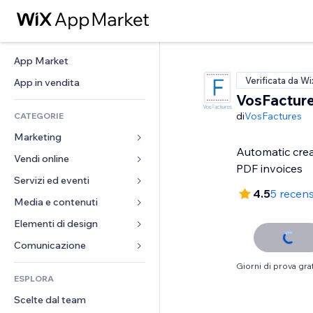
App Market
Verificata da Wi
App in vendita
VosFactur
di
VosFactures
CATEGORIE
Marketing
Automatic crea
Vendi online
Inserzioni
PDF invoices
Mobile
Servizi ed eventi
App per Stores
4.5
5 recens
Dati analitici
Spedizione e consegna
Media e contenuti
Hotel
Social
Tasti Vendi
Eventi
Elementi di design
Galleria
SEO
Corsi online
Ristoranti
Musica
Mappe e navigazione
Comunicazione 
Coinvolgimento
Stampa su richiesta
Immobiliare
Podcast
Privacy e sicurezza
Moduli
Giorni di prova grat
Inserzioni sito
Amministrazione
ESPLORA
Prenotazioni
Fotografia
Orologio
Blog
Email
Buoni e programmi fedeltà
Scelte dal team
Video
Template per pagine
Sondaggi