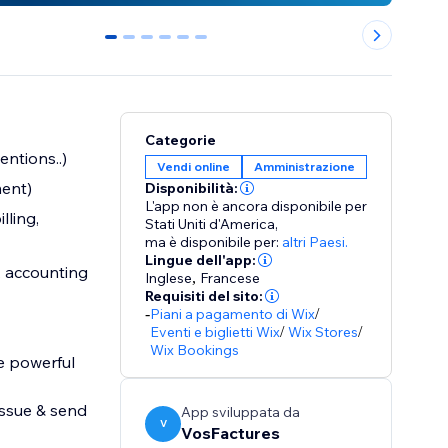
0
1
2
3
4
5
Categorie
ntions..)
Vendi online
Amministrazione
ment)
Disponibilità:
L'app non è ancora disponibile per
lling,
Stati Uniti d'America,
ma è disponibile per:
altri Paesi.
Lingue dell'app:
, accounting
Inglese
,
Francese
Requisiti del sito:
-
Piani a pagamento di Wix
/
Eventi e biglietti Wix
/
Wix Stores
/
Wix Bookings
he powerful
issue & send
App sviluppata da
V
VosFactures