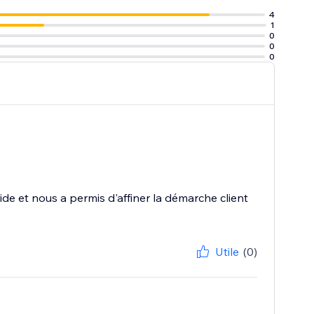
4
1
0
0
0
de et nous a permis d'affiner la démarche client
Utile
(0)