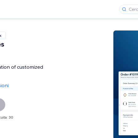
x
es
tion of customized
ioni
uita: 30