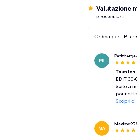
Valutazione 
5 recensioni
Ordina per:
Più r
Petitberge
PE
Tous les
EDIT 30/
Suite à m
pour atte
Scopri di
Maxime97
MA