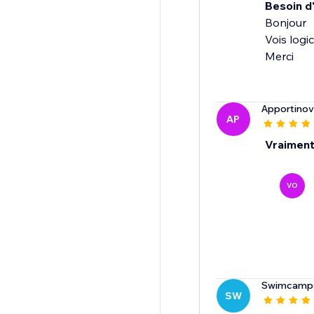
Besoin d
Bonjour
Vois logi
Merci
Apportinov
AP
Vraiment
VO
Swimcamps
SW