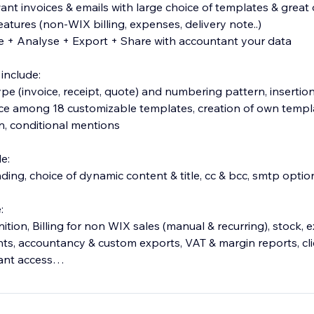
ant invoices & emails with large choice of templates & great
atures (non-WIX billing, expenses, delivery note..)
ve + Analyse + Export + Share with accountant your data
include:
e (invoice, receipt, quote) and numbering pattern, insertion
e among 18 customizable templates, creation of own templa
n, conditional mentions
e:
ing, choice of dynamic content & title, cc & bcc, smtp optio
:
tion, Billing for non WIX sales (manual & recurring), stock,
ts, accountancy & custom exports, VAT & margin reports, cli
ant access
ncy & language / Compatible with Avalara / French Anti-Fra