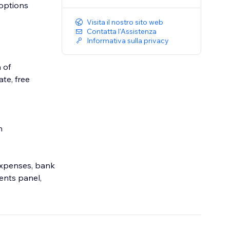
 options
Visita il nostro sito web
Contatta l'Assistenza
Informativa sulla privacy
 of
te, free
n
 expenses, bank
ents panel,
ud VAT Law