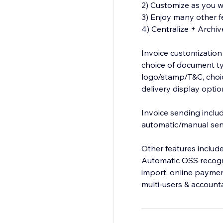
2) Customize as you w
3) Enjoy many other fe
4) Centralize + Archi
Invoice customization 
choice of document typ
logo/stamp/T&C, choic
delivery display optio
Invoice sending includ
automatic/manual send
Other features include
Automatic OSS recogni
import, online paymen
multi-users & account
Invoices in any curre