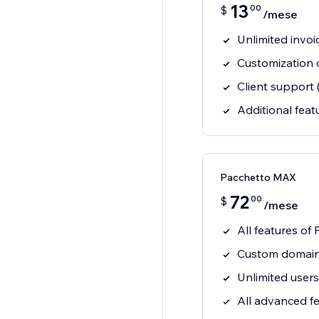
13
00
$
/mese
Unlimited invoi
Customization o
Client support 
Additional feat
Pacchetto MAX
72
00
$
/mese
All features of
Custom domain
Unlimited user
All advanced f