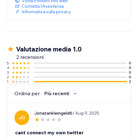
Visita il nostro sito web
Contatta l'Assistenza
Informativa sulla privacy
Valutazione media 1.0
2 recensioni
5
0
4
0
3
0
2
0
1
2
Ordina per:
Più recenti
Jonatankleingeld6
/ Aug 9, 2025
JO
cant connect my own twitter