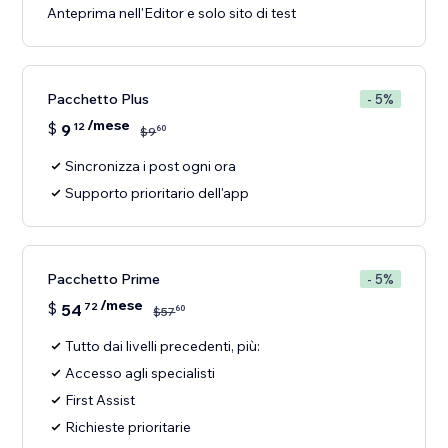
Anteprima nell'Editor e solo sito di test
Pacchetto Plus
- 5%
/mese
$
9
12
60
$
9
Sincronizza i post ogni ora
Supporto prioritario dell'app
Pacchetto Prime
- 5%
/mese
$
54
72
60
$
57
Tutto dai livelli precedenti, più:
Accesso agli specialisti
First Assist
Richieste prioritarie