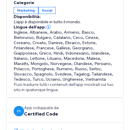
Categorie
Marketing
Social
Disponibilità:
L'app è disponibile in tutto il mondo.
Lingue dell'app:
Inglese
,
Albanese
,
Arabo
,
Armeno
,
Basco
,
Bielorusso
,
Bulgaro
,
Catalano
,
Ceco
,
Cinese
,
Coreano
,
Croato
,
Danese
,
Ebraico
,
Estone
,
Finlandese
,
Francese
,
Gallese
,
Georgiano
,
Giapponese
,
Greco
,
Hindi
,
Indonesiano
,
Islandese
,
Italiano
,
Lettone
,
Lituano
,
Macedone
,
Malese
,
Marathi
,
Mongolo
,
Norvegese
,
Olandese
,
Persiano
,
Polacco
,
Portoghese
,
Rumeno
,
Russo
,
Serbo
,
Slovacco
,
Spagnolo
,
Svedese
,
Tagalog
,
Tailandese
,
Tedesco
,
Turco
,
Ucraino
,
Ungherese
,
Vietnamita
Puoi tradurre tutti i contenuti dell'app mostrati sul tuo
sito in qualunque lingua.
App sviluppata da
CC
Certified Code