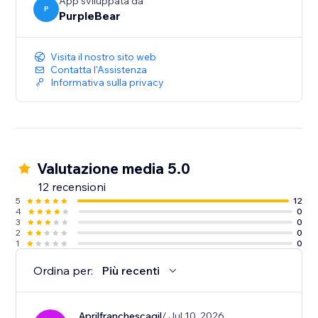
App sviluppata da
P
PurpleBear
Visita il nostro sito web
Contatta l'Assistenza
Informativa sulla privacy
Valutazione media 5.0
12 recensioni
5
12
4
0
3
0
2
0
1
0
Ordina per:
Più recenti
Aprilfranchescagil
/ Jul 10, 2026