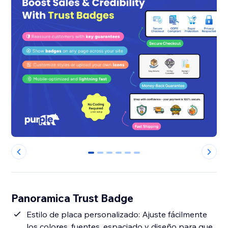
0
1
2
3
4
5
Panoramica Trust Badge
Estilo de placa personalizado: Ajuste fácilmente
los colores, fuentes, espaciado y diseño para que