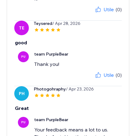
Utile
(0)
Teysered
/ Apr 28, 2026
TE
good
team PurpleBear
PU
Thank you!
Utile
(0)
Photogohraphy
/ Apr 23, 2026
PH
Great
team PurpleBear
PU
Your feedback means a lot to us.