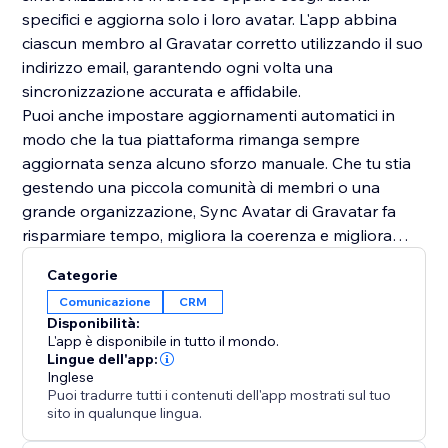
specifici e aggiorna solo i loro avatar. L'app abbina
ciascun membro al Gravatar corretto utilizzando il suo
indirizzo email, garantendo ogni volta una
sincronizzazione accurata e affidabile.
Puoi anche impostare aggiornamenti automatici in
modo che la tua piattaforma rimanga sempre
aggiornata senza alcuno sforzo manuale. Che tu stia
gestendo una piccola comunità di membri o una
grande organizzazione, Sync Avatar di Gravatar fa
risparmiare tempo, migliora la coerenza e migliora
l'aspetto generale della tua directory utenti.
Categorie
Perfetto per comunità, directory, abbonamenti a
Comunicazione
CRM
pagamento, corsi online e qualsiasi sito in cui l'identità
Disponibilità:
dei membri è importante.
L'app è disponibile in tutto il mondo.
Lingue dell'app:
Inglese
Puoi tradurre tutti i contenuti dell'app mostrati sul tuo
sito in qualunque lingua.