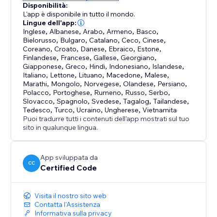
Disponibilità:
L'app è disponibile in tutto il mondo.
Lingue dell'app:
Inglese
,
Albanese
,
Arabo
,
Armeno
,
Basco
,
Bielorusso
,
Bulgaro
,
Catalano
,
Ceco
,
Cinese
,
Coreano
,
Croato
,
Danese
,
Ebraico
,
Estone
,
Finlandese
,
Francese
,
Gallese
,
Georgiano
,
Giapponese
,
Greco
,
Hindi
,
Indonesiano
,
Islandese
,
Italiano
,
Lettone
,
Lituano
,
Macedone
,
Malese
,
Marathi
,
Mongolo
,
Norvegese
,
Olandese
,
Persiano
,
Polacco
,
Portoghese
,
Rumeno
,
Russo
,
Serbo
,
Slovacco
,
Spagnolo
,
Svedese
,
Tagalog
,
Tailandese
,
Tedesco
,
Turco
,
Ucraino
,
Ungherese
,
Vietnamita
Puoi tradurre tutti i contenuti dell'app mostrati sul tuo
sito in qualunque lingua.
App sviluppata da
CC
Certified Code
Visita il nostro sito web
Contatta l'Assistenza
Informativa sulla privacy