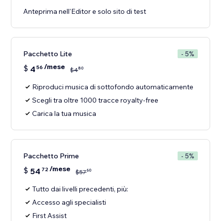
Anteprima nell'Editor e solo sito di test
Pacchetto Lite
- 5%
/mese
$
4
56
80
$
4
Riproduci musica di sottofondo automaticamente
Scegli tra oltre 1000 tracce royalty-free
Carica la tua musica
Pacchetto Prime
- 5%
/mese
$
54
72
60
$
57
Tutto dai livelli precedenti, più:
Accesso agli specialisti
First Assist