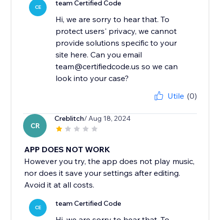
team Certified Code
CE
Hi, we are sorry to hear that. To
protect users' privacy, we cannot
provide solutions specific to your
site here. Can you email
team@certifiedcode.us so we can
look into your case?
Utile
(0)
Creblitch
/ Aug 18, 2024
CR
APP DOES NOT WORK
However you try, the app does not play music,
nor does it save your settings after editing.
Avoid it at all costs.
team Certified Code
CE
Hi, we are sorry to hear that. To