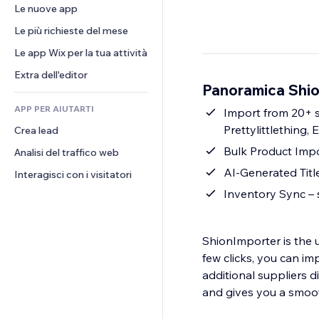
Conversioni
Soluzioni di stoccaggio
Le nuove app
PDF
Effetti immagine
Chat
Dropshipping
Condivisione file
Le più richieste del mese
Tasti e menu
Commenti
Prezzi e abbonamenti
Novità
Banner e badge
Le app Wix per la tua attività
Telefono
Crowdfunding
Servizi per i contenuti
Calcolatrici
Community
Extra dell'editor
Cibo e bevande
Panoramica Shi
Effetti testo
Cerca
Recensioni e testimonial
APP PER AIUTARTI
Meteo
Import from 20+ s
CRM
Prettylittlething,
Crea lead
Grafici e tabelle
Bulk Product Impor
Analisi del traffico web
AI-Generated Titl
Interagisci con i visitatori
Inventory Sync – s
ShionImporter is the u
few clicks, you can i
additional suppliers 
and gives you a smoot