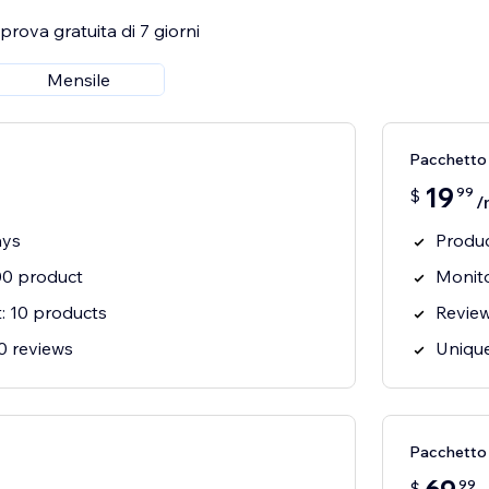
rova gratuita di 7 giorni
Mensile
Pacchetto
19
99
$
/
ays
Produc
100 product
Monito
t: 10 products
Review
00 reviews
Unique
Pacchetto
99
$