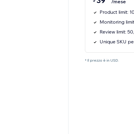
39
/mese
Product limit: 
Monitoring limi
Review limit: 5
Unique SKU per
* Il prezzo è in USD.