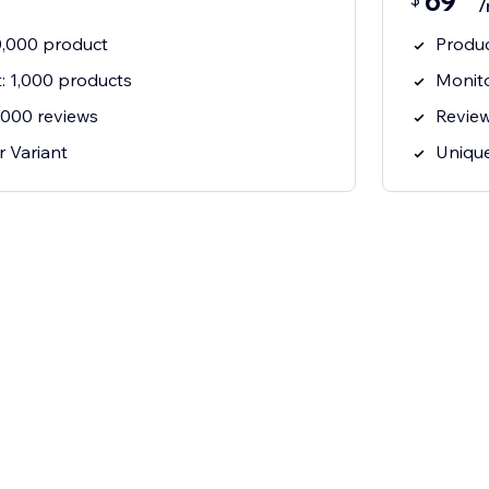
69
/
10,000 product
Produc
t: 1,000 products
Monito
0,000 reviews
Review
 Variant
Unique