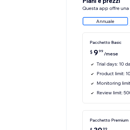
Piani e prezzi
Questa app offre una p
Annuale
Pacchetto Basic
9
99
$
/mese
Trial days: 10 d
Product limit: 
Monitoring limi
Review limit: 5
Pacchetto Premium
99
$