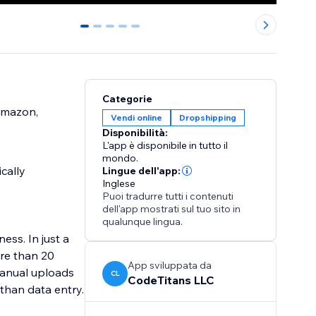
0
1
2
3
4
Categorie
 Amazon,
Vendi online
Dropshipping
Disponibilità:
L'app è disponibile in tutto il
mondo.
cally
Lingue dell'app:
Inglese
Puoi tradurre tutti i contenuti
dell'app mostrati sul tuo sito in
qualunque lingua.
ess. In just a
ore than 20
App sviluppata da
manual uploads
CL
CodeTitans LLC
than data entry.