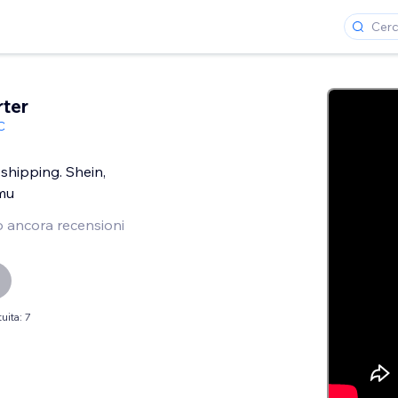
ter
C
shipping. Shein,
emu
 ancora recensioni
uita: 7